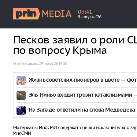
09
:
41
9 августа ‘26
Песков заявил о роли С
по вопросу Крыма
Опубликовано
29 июня ‘26 14:50
Жизнь советских пионеров в цвете — фо
Эль-Ниньо входит грозит катаклизмами — 
На Западе ответили на слова Медведева
Материалы ИноСМИ содержат оценки исключительно за
ИноСМИ