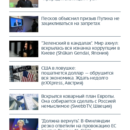
Песков объяснил призыв Путина не
зацикливаться на запретах
"Зеленский в кандалах". Мир ахнул:
вскрылась вся изнанка коррупции в
Киеве (Shūkan Gendai, Япония)
США в ловушке:
пошатнется доллар — обрушится
вся экономика. Ждать недолго
(eXXpress, Австрия)
Вскрылся коварный план Европы.
Она собирается сделать с Россией
немыслимое (SwebbTV, Швеция)
"Должна вернуть". В Финляндии
резко ответили на провокацию ЕС