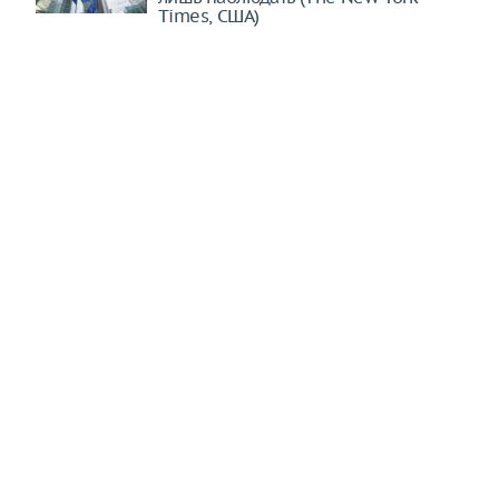
Times, США)
Трамп требует от Хегсета
объяснений неожиданной нехватки
ракет
Масштабы депопуляции на Украине
поражают. Киеву пора принять
неизбежное (bne IntelliNews,
Германия)
Терпение Трампа лопнуло. От
Хегсета потребовали объяснений
(The Washington Post, США)
До завершения еще далеко: зона
боевых действий на Украине
расширяется (Al Khaleej, ОАЭ)
Россия встречает свой "Рассвет".
Аналог Starlink уже стал
реальностью (Asia Times, Гонконг)