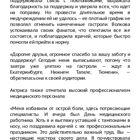
поддерживала связь с поклонниками, выражала
благодарность за поддержку и уверяла всех, что идет
на поправку. Но провести длительное время в
медучреждении ей не удалось — ее плотный график не
позволял отменить намеченные гастроли. Волкова
успокаивала своих фанатов, что спектакли все же
состоятся, и поблагодарила врачей, которые быстро
помогли ей прийти в норму.
«Дорогие друзья, огромное спасибо за вашу заботу и
поддержку! Сегодня меня выписывают, потому что
завтра уже улетаю на гастроли — ждут в
Екатеринбурге, Нижнем Тагиле, Тюмени», —
обратилась она к своей аудитории.
Актриса также отметила высокий профессионализм
медицинского персонала:
«Меня избавили от острой боли, здесь потрясающие
специалисты. И вчера был День медицинского
работника. Хоть я и выгляжу уставшей с тампонами в
носу, но поздравила врачей с их профессиональным
праздником. Это действительно важный труд. Вы —
настоящие мастера своего дела. Я почувствовала