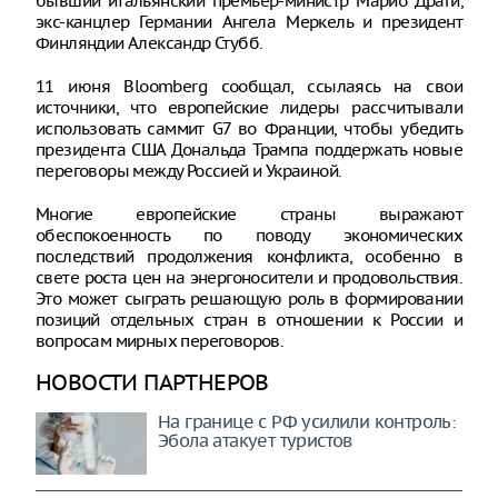
бывший итальянский премьер-министр Марио Драги,
экс-канцлер Германии Ангела Меркель и президент
Финляндии Александр Стубб.
11 июня Bloomberg сообщал, ссылаясь на свои
источники, что европейские лидеры рассчитывали
использовать саммит G7 во Франции, чтобы убедить
президента США Дональда Трампа поддержать новые
переговоры между Россией и Украиной.
Многие европейские страны выражают
обеспокоенность по поводу экономических
последствий продолжения конфликта, особенно в
свете роста цен на энергоносители и продовольствия.
Это может сыграть решающую роль в формировании
позиций отдельных стран в отношении к России и
вопросам мирных переговоров.
НОВОСТИ ПАРТНЕРОВ
На границе с РФ усилили контроль:
Эбола атакует туристов