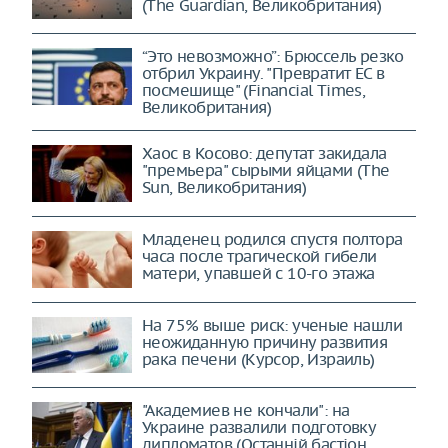
(The Guardian, Великобритания)
“Это невозможно”: Брюссель резко
отбрил Украину. "Превратит ЕС в
посмешище" (Financial Times,
Великобритания)
Хаос в Косово: депутат закидала
"премьера" сырыми яйцами (The
Sun, Великобритания)
Младенец родился спустя полтора
часа после трагической гибели
матери, упавшей с 10-го этажа
На 75% выше риск: ученые нашли
неожиданную причину развития
рака печени (Курсор, Израиль)
"Академиев не кончали": на
Украине развалили подготовку
дипломатов (Останнiй бастiон,