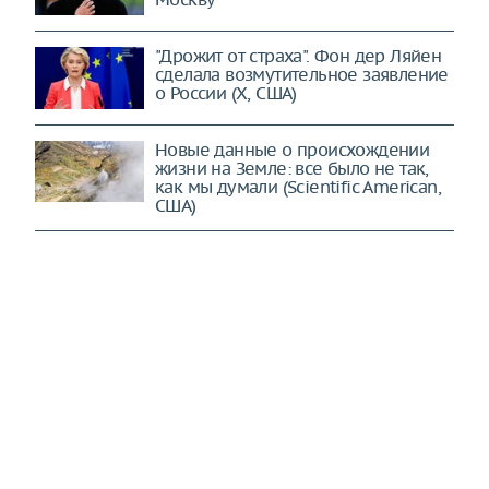
"Дрожит от страха". Фон дер Ляйен
сделала возмутительное заявление
о России (X, США)
Новые данные о происхождении
жизни на Земле: все было не так,
как мы думали (Scientific American,
США)
«Космический магнит» может стать
следующей целью NASA
В Госдуме предложили разрешить
заниматься бизнесом с 14 лет
В России ввели гибкие экспортные
пошлины