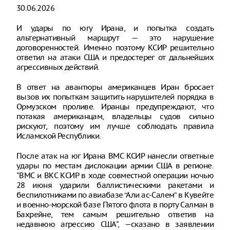
30.06.2026
И удары по югу Ирана, и попытка создать
альтернативный маршрут — это нарушение
договоренностей. Именно поэтому КСИР решительно
ответил на атаки США и предостерег от дальнейших
агрессивных действий.
В ответ на авантюры американцев Иран бросает
вызов их попыткам защитить нарушителей порядка в
Ормузском проливе. Иранцы предупреждают, что
потакая американцам, владельцы судов сильно
рискуют, поэтому им лучше соблюдать правила
Исламской Республики.
После атак на юг Ирана ВМС КСИР нанесли ответные
удары по местам дислокации армии США в регионе.
"ВМС и ВКС КСИР в ходе совместной операции ночью
28 июня ударили баллистическими ракетами и
беспилотниками по авиабазе “Али ас-Салем” в Кувейте
и военно-морской базе Пятого флота в порту Салман в
Бахрейне, тем самым решительно ответив на
недавнюю агрессию США", —сказано в заявлении