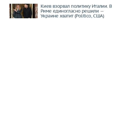
Киев взорвал политику Италии. В
Риме единогласно решили —
Украине хватит (Politico, США)
"Что-то тут не сходится". Поляки
нашли несостыковки в истории с
ракетой
Охота на сотрудников ТЦК в самом
разгаре. Население уже не может
терпеть (Українська правда,
Украина)
Украина рассорила немцев. Такой
скандал может стоить Киеву
поддержки (The European
Conservative, Венгрия)
Пугачева учится ходить после
операции