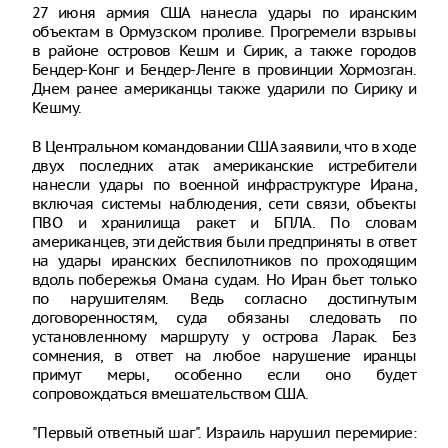
27 июня армия США нанесла удары по иранским
объектам в Ормузском проливе. Прогремели взрывы
в районе островов Кешм и Сирик, а также городов
Бендер-Конг и Бендер-Ленге в провинции Хормозган.
Днем ранее американцы также ударили по Сирику и
Кешму.
В Центральном командовании США заявили, что в ходе
двух последних атак американские истребители
нанесли удары по военной инфраструктуре Ирана,
включая системы наблюдения, сети связи, объекты
ПВО и хранилища ракет и БПЛА. По словам
американцев, эти действия были предприняты в ответ
на удары иранских беспилотников по проходящим
вдоль побережья Омана судам. Но Иран бьет только
по нарушителям. Ведь согласно достигнутым
договоренностям, суда обязаны следовать по
установленному маршруту у острова Ларак. Без
сомнения, в ответ на любое нарушение иранцы
примут меры, особенно если оно будет
сопровождаться вмешательством США.
"Первый ответный шаг". Израиль нарушил перемирие: