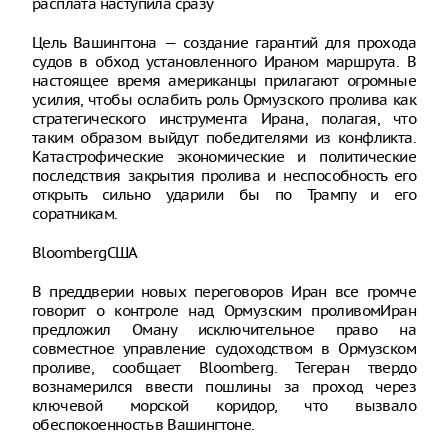
расплата наступила сразу
Цель Вашингтона — создание гарантий для прохода
судов в обход установленного Ираном маршрута. В
настоящее время американцы прилагают огромные
усилия, чтобы ослабить роль Ормузского пролива как
стратегического инструмента Ирана, полагая, что
таким образом выйдут победителями из конфликта.
Катастрофические экономические и политические
последствия закрытия пролива и неспособность его
открыть сильно ударили бы по Трампу и его
соратникам.
BloombergСША
В преддверии новых переговоров Иран все громче
говорит о контроле над Ормузским проливомИран
предложил Оману исключительное право на
совместное управление судоходством в Ормузском
проливе, сообщает Bloomberg. Тегеран твердо
вознамерился ввести пошлины за проход через
ключевой морской коридор, что вызвало
обеспокоенность в Вашингтоне.