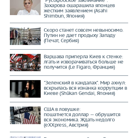
Захарова ошарашила японцев
жестким заявлением (Asahi
Shimbun, Япония)
Скоро станет совсем невыносимо.
Путин не дает продыху Западу
(Печат, Сербия)
Варшава приперла Киев к стенке:
лгать и изворачиваться больше не
получится (Le Figaro, Франция)
"Зеленский в кандалах". Мир ахнул:
вскрылась вся изнанка коррупции в
Киеве (Shūkan Gendai, Япония)
США в ловушке:
пошатнется доллар — обрушится
вся экономика. Ждать недолго
(eXXpress, Австрия)