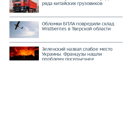
ряда китайских грузовиков
Обломки БПЛА повредили склад
Wildberries в Тверской области
Зеленский назвал слабое место
Украины. Французы нашли
проблему посерьезнее
ЕС эффективно промывает мозги
гражданам. На пропаганду идут
миллиарды (Berliner Zeitung,
Германия)
США и Израиль ощутят "дыхание
дракона": все цели будут стерты в
порошок (Mashregh, Иран)
Ведется отчаянная борьба: