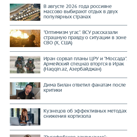
В августе 2026 года россияне
массово выбирают отдых в двух
популярных странах
"Оптимизм угас". ВСУ рассказали
страшную правду о ситуации в зоне
СВО (X, США)
Иран сорвал планы ЦРУ и "Моссада".
Армейский спецназ вторгся в Ирак
(Haqqin.az, Азербайджан)
Дима Билан ответил фанатам после
критики
Кузнецов об эффективных методах
снижения кортизола
"Русофобское заклинание":