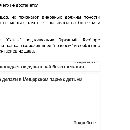
чего не достанется
нцев, но признают: виновные должны понести
я о смертях, там все списывали на болезни и
 "Скалы" подполковник Гаркавый. Госбюро
ий назвал происходящее "позором" и сообщил о
нтариев не давал.
Подробнее
 попадает ли душа в рай без отпевания
 делали в Мещерском парке с детьми
Подробнее