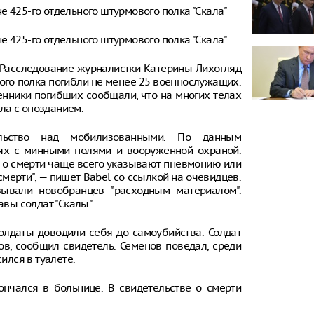
е 425-го отдельного штурмового полка "Скала"
е 425-го отдельного штурмового полка "Скала"
. Расследование журналистки Катерины Лихогляд
того полка погибли не менее 25 военнослужащих.
венники погибших сообщали, что на многих телах
ла с опозданием.
тельство над мобилизованными. По данным
рях с минными полями и вооруженной охраной.
х о смерти чаще всего указывают пневмонию или
мерти", — пишет Babel со ссылкой на очевидцев.
ывали новобранцев "расходным материалом".
авы солдат "Скалы".
солдаты доводили себя до самоубийства. Солдат
ов, сообщил свидетель. Семенов поведал, среди
ился в туалете.
ончался в больнице. В свидетельстве о смерти