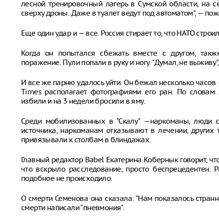
лесной тренировочный лагерь в Сумской области, на с
сверху дроны. Даже в туалет ведут под автоматом", — по
Еще один удар и — все. Россия стирает то, что НАТО строи
Когда он попытался сбежать вместе с другом, такж
поражение. Пули попали в руку и ногу. "Думал, не выживу"
И все же парню удалось уйти. Он бежал несколько часов 
Times располагает фотографиями его ран. По словам А
избили и на 3 недели бросили в яму.
Среди мобилизованных в "Скалу" —наркоманы, люди с
источника, наркоманам отказывают в лечении, других
привязывали к столбам в блиндажах.
Главный редактор Babel Екатерина Кобернык говорит, что
что вскрыло расследование, просто беспрецедентен. 
подобное не происходило.
О смерти Семенова она сказала: "Нам показалось странн
смерти написали "пневмония".