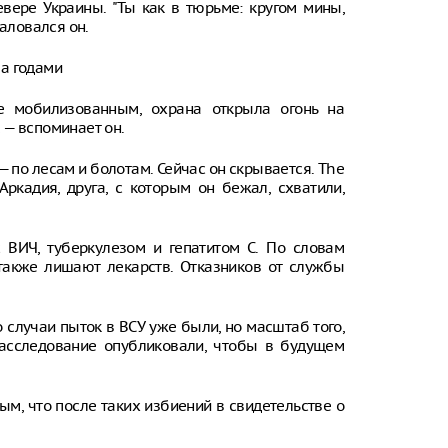
евере Украины. "Ты как в тюрьме: кругом мины,
жаловался он.
ла годами
е мобилизованным, охрана открыла огонь на
, — вспоминает он.
— по лесам и болотам. Сейчас он скрывается. The
ркадия, друга, с которым он бежал, схватили,
 ВИЧ, туберкулезом и гепатитом С. По словам
 также лишают лекарств. Отказников от службы
 случаи пыток в ВСУ уже были, но масштаб того,
Расследование опубликовали, чтобы в будущем
ым, что после таких избиений в свидетельстве о