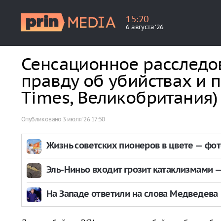
15
:
20
6 августа ‘26
Сенсационное расследо
правду об убийствах и п
Times, Великобритания)
Опубликовано
3 июля ‘26 17:50
Жизнь советских пионеров в цвете — фо
Эль-Ниньо входит грозит катаклизмами — 
На Западе ответили на слова Медведева