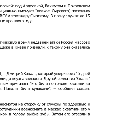
Россией: под Авдеевкой, Бахмутом и Покровском
циально именуют "полком Сырского", поскольку
СУ Александру Сырскому. В полку служат до 13
це прошлого года.
атчиковВо время недавней атаки Россия массово
 Даже в Киеве признали: к такому они оказались
, — Дмитрий Коваль, который умер через 15 дней
или до неузнаваемости. Другой солдат из "Скалы"
зным причинам. "Его били по голове, хватали за
 Пинали, били кулаками", — сообщил солдат.
 несмотря на отсрочку от службы по здоровью и
 сотрудники военкомата в масках схватили его у
еном в голову, выбив зубы. Затем его отвезли в