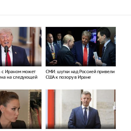
а с Ираном может
СМИ: шутки над Россией привели
ена на следующей
США к позору в Иране