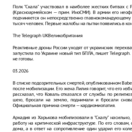
Полк "Скала" участвовал в наиболее жестких битвах с 
(Красноармейском — прим. ИноСМИ). В армии его неофи
подчиняется он непосредственно главнокомандующему В
тысяч человек. Первые жалобы на пытки появились в кон
The Telegraph UKВеликобритания
Реактивные дроны России уходят от украинских перехв
запустила по Украине новый тип БПЛА, пишет Telegraph.
не готовы.
03.2026
В списке подозрительных смертей, опубликованном Babel
после мобилизации. Его жена Лилия говорит, что его изб
рассказал, что Коваль отказался от службы по религио
шею, бросали на землю, поднимали и бросали снова.
Официальная причина смерти — кардиомиопатия.
Аркадия из Харькова мобилизовали в "Скалу" насильно,
работу на критической инфраструктуре. По его словам,
дома, а в ответ на сопротивление один ударил его кол