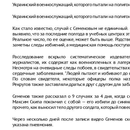
Украинский военнослужащий, которого пытали на полигон
Украинский военнослужащий, которого пытали на полигон
Как стало известно, случай с Семеновым не единичный
выявило, что за последние полгода в учебных центрах э
Реальное число, по ее оценке, может быть выше. Родст
заметны следы избиений, а медицинская помощь поступа
Расследование вскрыло систематическое издева
журналистов, их содержат как военнопленных в лаге
Несмотря на очевидные следы побоев, в свидетельства
сердечные заболевания. "Людей пытают и избивают до с
По словам свидетеля, некоторые офицеры полка наз
Рекрутов также заставляли драться друг с другом для заб
Семенов также рассказал о 9 случаях за 4 дня, когда 
Максим Скипа покончил с собой — его избили до синяк
прочего, как выносил тело другого солдата, который повес
Через несколько дней после записи видео Семенов ск
указана пневмония.