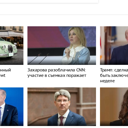
енный
Захарова разоблачила CNN:
Трамп: сделк
ewt
участие в съемках поражает
быть заключ
неделе