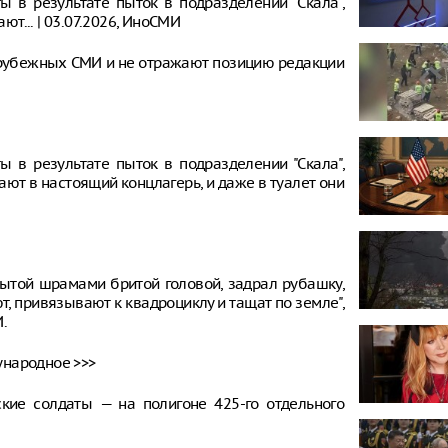
 в результате пыток в подразделении "Скала",
т... | 03.07.2026, ИноСМИ
рубежных СМИ и не отражают позицию редакции
 в результате пыток в подразделении "Скала",
ют в настоящий концлагерь, и даже в туалет они
ытой шрамами бритой головой, задрал рубашку,
, привязывают к квадроциклу и тащат по земле",
.
ународное >>>
ские солдаты — на полигоне 425-го отдельного