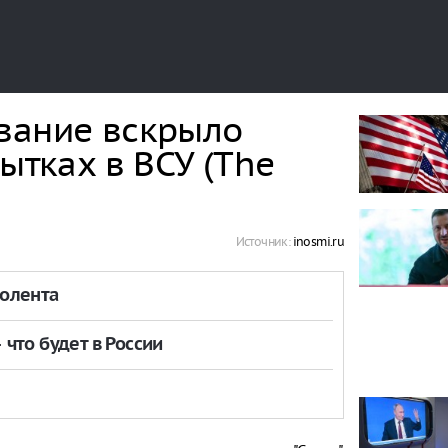
вание вскрыло
ытках в ВСУ (The
Источник:
inosmi.ru
толента
что будет в России