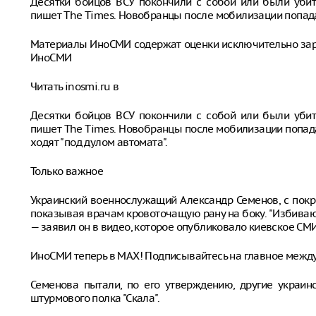
Десятки бойцов ВСУ покончили с собой или были убиты
пишет The Times. Новобранцы после мобилизации попадаю
Материалы ИноСМИ содержат оценки исключительно за
ИноСМИ
Читать inosmi.ru в
Десятки бойцов ВСУ покончили с собой или были убиты
пишет The Times. Новобранцы после мобилизации попада
ходят "под дулом автомата".
Только важное
Украинский военнослужащий Александр Семенов, с покр
показывая врачам кровоточащую рану на боку. "Избивают
— заявил он в видео, которое опубликовало киевское СМИ
ИноСМИ теперь в MAX! Подписывайтесь на главное межд
Семенова пытали, по его утверждению, другие украин
штурмового полка "Скала".