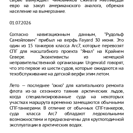
евро на закуп американского аналога, обрекая
население на вымерзание.
01.07.2026
Согласно навигационным данным, "Рудольф
Самойлович" прибыл на верфь Fayard 30 июня. Это
один из 15 танкеров класса Arc7, которые перевозят
СПГ для масштабного проекта "Ямал" на Крайнем
Севере. Экоактивисты из немецкой
неправительственной организации Urgewald говорят,
что это первое из шести судов, которые ожидаются на
техобслуживание на датской верфи этим летом.
Лето — последнее "окно" для капитального ремонта
флота из-за сезонного таяния арктических льдов,
когда специализированные суда на некоторых
участках маршрута временно замещаются обычными
СПГ-танкерами. В отличие от обычных СПГ-танкеров,
суда класса Arc7 обладают ледокольными
возможностями и предназначены для круглогодичной
эксплуатации в арктических водах.