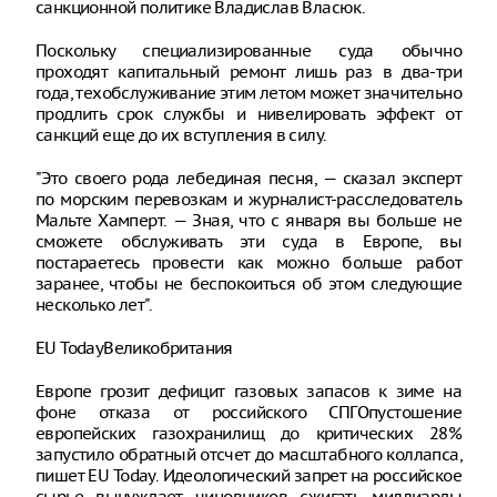
санкционной политике Владислав Власюк.
Поскольку специализированные суда обычно
проходят капитальный ремонт лишь раз в два-три
года, техобслуживание этим летом может значительно
продлить срок службы и нивелировать эффект от
санкций еще до их вступления в силу.
"Это своего рода лебединая песня, — сказал эксперт
по морским перевозкам и журналист-расследователь
Мальте Хамперт. — Зная, что с января вы больше не
сможете обслуживать эти суда в Европе, вы
постараетесь провести как можно больше работ
заранее, чтобы не беспокоиться об этом следующие
несколько лет".
EU TodayВеликобритания
Европе грозит дефицит газовых запасов к зиме на
фоне отказа от российского СПГОпустошение
европейских газохранилищ до критических 28%
запустило обратный отсчет до масштабного коллапса,
пишет EU Today. Идеологический запрет на российское
сырье вынуждает чиновников сжигать миллиарды