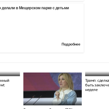
 делали в Мещерском парке с детьми
Подробнее
енный
Трамп: сделк
ewt
быть заключ
неделе