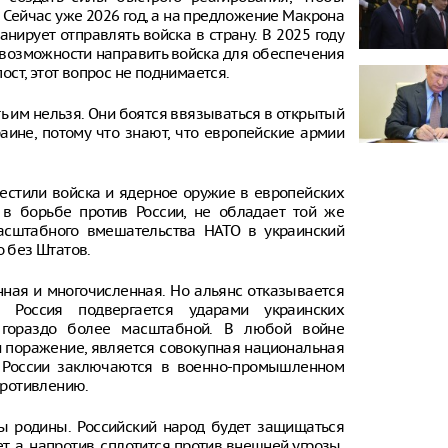
 Сейчас уже 2026 год, а на предложение Макрона
анирует отправлять войска в страну. В 2025 году
 возможности направить войска для обеспечения
пост, этот вопрос не поднимается.
ь им нельзя. Они боятся ввязываться в открытый
аине, потому что знают, что европейские армии
естили войска и ядерное оружие в европейских
 в борьбе против России, не обладает той же
асштабного вмешательства НАТО в украинский
о без Штатов.
ная и многочисленная. Но альянс отказывается
 Россия подвергается ударами украинских
 гораздо более масштабной. В любой войне
поражение, является совокупная национальная
ы России заключаются в военно-промышленном
опротивлению.
ты родины. Российский народ будет защищаться
, а, напротив, сплотится против внешней угрозы.