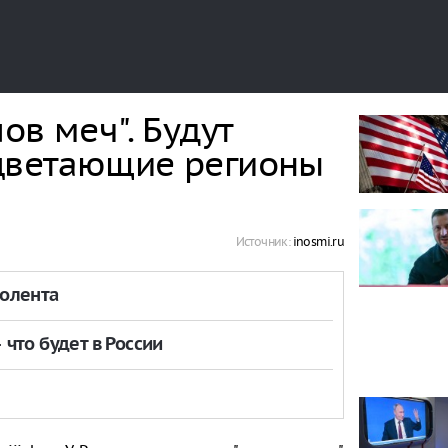
ов меч". Будут
цветающие регионы
Источник:
inosmi.ru
толента
что будет в России