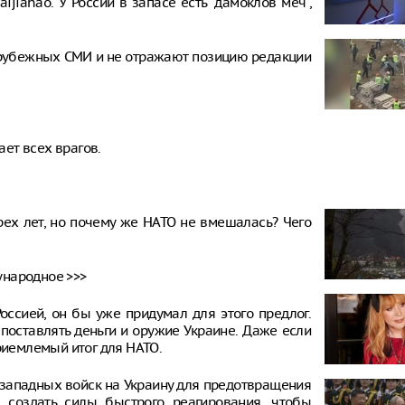
jiahao. У России в запасе есть "дамоклов меч",
рубежных СМИ и не отражают позицию редакции
ает всех врагов.
рех лет, но почему же НАТО не вмешалась? Чего
ународное >>>
оссией, он бы уже придумал для этого предлог.
 поставлять деньги и оружие Украине. Даже если
риемлемый итог для НАТО.
 западных войск на Украину для предотвращения
 создать силы быстрого реагирования, чтобы