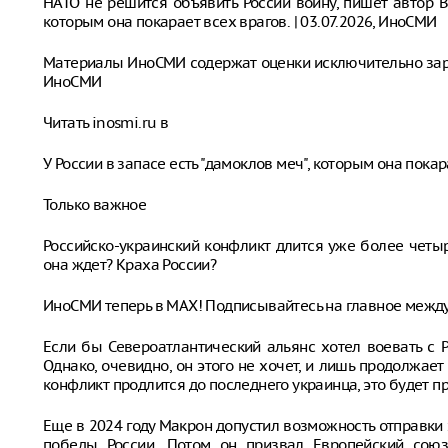
НАТО не решится объявить России войну, пишет автор Bai
которым она покарает всех врагов. | 03.07.2026, ИноСМИ
Материалы ИноСМИ содержат оценки исключительно за
ИноСМИ
Читать inosmi.ru в
У России в запасе есть "дамоклов меч", которым она покар
Только важное
Российско-украинский конфликт длится уже более четы
она ждет? Краха России?
ИноСМИ теперь в MAX! Подписывайтесь на главное межд
Если бы Североатлантический альянс хотел воевать с Р
Однако, очевидно, он этого не хочет, и лишь продолжает
конфликт продлится до последнего украинца, это будет п
Еще в 2024 году Макрон допустил возможность отправки
победы России. Потом он призвал Европейский союз