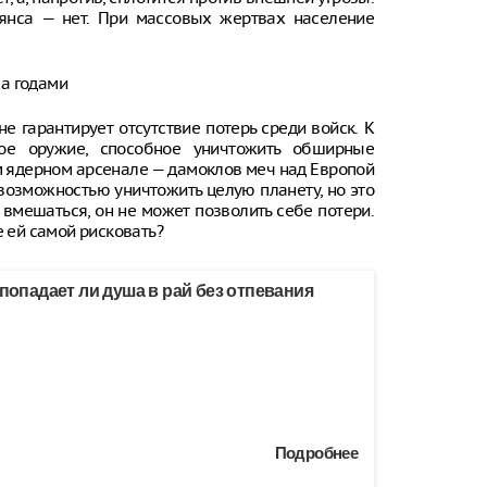
янса — нет. При массовых жертвах население
ла годами
е гарантирует отсутствие потерь среди войск. К
ое оружие, способное уничтожить обширные
 ядерном арсенале — дамоклов меч над Европой
 возможностью уничтожить целую планету, но это
 вмешаться, он не может позволить себе потери.
е ей самой рисковать?
 попадает ли душа в рай без отпевания
Подробнее