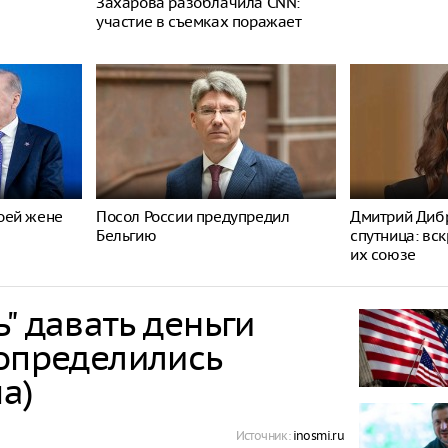
Захарова разоблачила CNN:
участие в съемках поражает
оей жене
Посол России предупредил
Дмитрий Дибр
Бельгию
спутница: вс
их союзе
" давать деньги
 определились
а)
Источник:
inosmi.ru