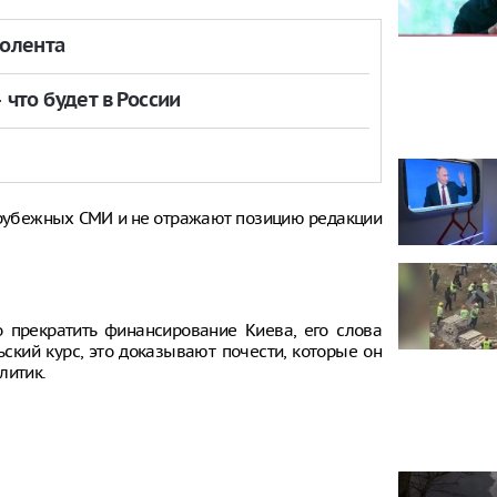
толента
что будет в России
рубежных СМИ и не отражают позицию редакции
 прекратить финансирование Киева, его слова
ьский курс, это доказывают почести, которые он
литик.