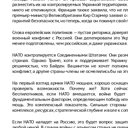
разместить их на контролируемых Украиной территориях.
никто не откликнулся. Франция также заявила, что не пл
премьер-министр Великобритании Кир Стармер заявил о
гарантий безопасности, но теперь, когда он покинул свой 
Слова европейских политиков — пустая риторика, доверят
военный конфликт с Россией. Они делегировали это Укр
менее подготовлены, чем российская, и даже украинская.
НАТО контролируется Соединенными Штатами. Они разм
странах. Однако Трамп, хотя и поддерживает Украину
решимостью, что Байден. Вашингтон не хочет полном
конфликт, а другие страны-члены не осмелились бы на эт
На первый взгляд армия НАТО мощная, хорошо оснащен
проверять возможности. Почему же? Хотя сейчас
беспилотников, если НАТО вмешается, война будет
фундаментальным фактором, определяющим победу или 
мощь. Это комплексный показатель. Сильные сторон
комплексе, ресурсах, стратегической глубине и воле к с
Если НАТО нападет на Россию, это будет вопрос защи
любой ценой. В случае войны с альянсом страна не рухнет