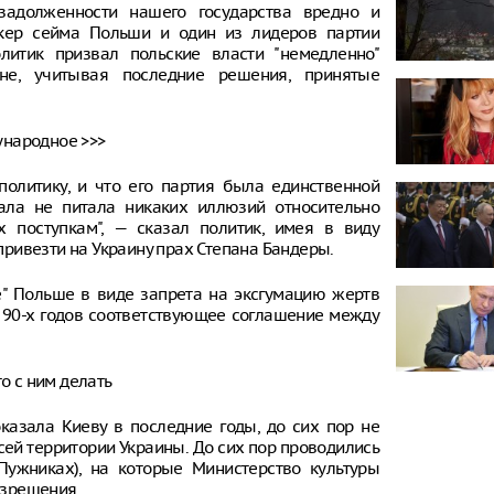
задолженности нашего государства вредно и
икер сейма Польши и один из лидеров партии
олитик призвал польские власти "немедленно"
не, учитывая последние решения, принятые
ународное >>>
политику, и что его партия была единственной
ала не питала никаких иллюзий относительно
 поступкам", — сказал политик, имея в виду
ривезти на Украину прах Степана Бандеры.
е" Польше в виде запрета на эксгумацию жертв
 90-х годов соответствующее соглашение между
о с ним делать
казала Киеву в последние годы, до сих пор не
сей территории Украины. До сих пор проводились
Пужниках), на которые Министерство культуры
азрешения.