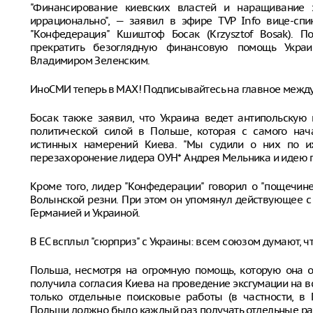
"Финансирование киевских властей и наращивание 
иррационально", — заявил в эфире TVP Info вице-сп
"Конфедерация" Кшиштоф Босак (Krzysztof Bosak). П
прекратить безоглядную финансовую помощь Украи
Владимиром Зеленским.
ИноСМИ теперь в MAX! Подписывайтесь на главное межд
Босак также заявил, что Украина ведет антипольскую 
политической силой в Польше, которая с самого нач
истинных намерений Киева. "Мы судили о них по их
перезахоронение лидера ОУН* Андрея Мельника и идею п
Кроме того, лидер "Конфедерации" говорил о "пощечин
Волынской резни. При этом он упомянул действующее с
Германией и Украиной.
В ЕС всплыл "сюрприз" с Украины: всем союзом думают, чт
Польша, несмотря на огромную помощь, которую она о
получила согласия Киева на проведение эксгумации на в
только отдельные поисковые работы (в частности, в 
Польши должно было каждый раз получать отдельные р