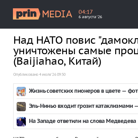
04
:
17
6 августа ‘26
Над НАТО повис "дамокл
уничтожены самые про
(Baijiahao, Китай)
Опубликовано
4 июля ‘26 09:50
Жизнь советских пионеров в цвете — фо
Эль-Ниньо входит грозит катаклизмами — 
На Западе ответили на слова Медведева