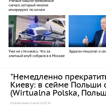
Ученые нашли тревожный
сигнал, который многие
игнорируют по ночам
Уже не стесняясь. Что за
Эрдоган пошутил о св
элитный клуб собрался в Москве
"Немедленно прекратить
Киеву: в сейме Польши
(Wirtualna Polska, Польш
Опубликовано
4 июля ‘26 07:50