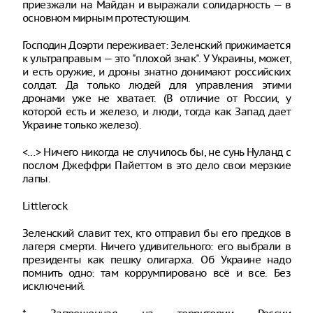
приезжали на Майдан и выражали солидарность — в
основном мирным протестующим.
Господин Доэрти переживает: Зеленский прижимается
к ультраправым — это "плохой знак". У Украины, может,
и есть оружие, и дроны знатно донимают российских
солдат. Да только людей для управления этими
дронами уже не хватает. (В отличие от России, у
которой есть и железо, и люди, тогда как Запад дает
Украине только железо).
<…> Ничего никогда не случилось бы, не сунь Нуланд с
послом Джеффри Пайеттом в это дело свои мерзкие
лапы.
Littlerock
Зеленский славит тех, кто отправил бы его предков в
лагеря смерти. Ничего удивительного: его выбрали в
президенты как пешку олигарха. Об Украине надо
помнить одно: там коррумпировано всё и все. Без
исключений.