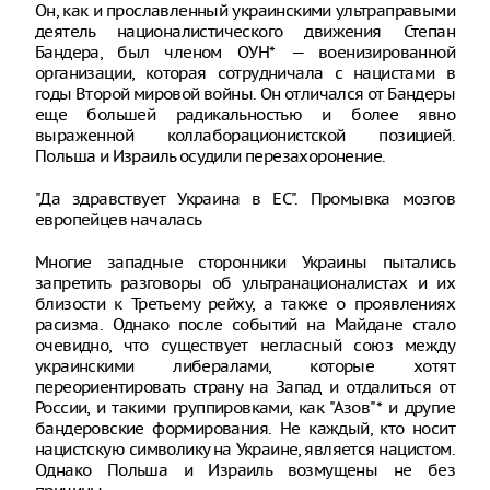
Он, как и прославленный украинскими ультраправыми
деятель националистического движения Степан
Бандера, был членом ОУН* — военизированной
организации, которая сотрудничала с нацистами в
годы Второй мировой войны. Он отличался от Бандеры
еще большей радикальностью и более явно
выраженной коллаборационистской позицией.
Польша и Израиль осудили перезахоронение.
"Да здравствует Украина в ЕС". Промывка мозгов
европейцев началась
Многие западные сторонники Украины пытались
запретить разговоры об ультранационалистах и их
близости к Третьему рейху, а также о проявлениях
расизма. Однако после событий на Майдане стало
очевидно, что существует негласный союз между
украинскими либералами, которые хотят
переориентировать страну на Запад и отдалиться от
России, и такими группировками, как "Азов"* и другие
бандеровские формирования. Не каждый, кто носит
нацистскую символику на Украине, является нацистом.
Однако Польша и Израиль возмущены не без