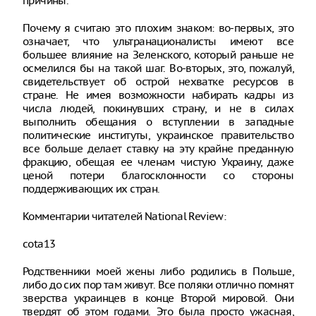
причины.
Почему я считаю это плохим знаком: во-первых, это
означает, что ультранационалисты имеют все
большее влияние на Зеленского, который раньше не
осмелился бы на такой шаг. Во-вторых, это, пожалуй,
свидетельствует об острой нехватке ресурсов в
стране. Не имея возможности набирать кадры из
числа людей, покинувших страну, и не в силах
выполнить обещания о вступлении в западные
политические институты, украинское правительство
все больше делает ставку на эту крайне преданную
фракцию, обещая ее членам чистую Украину, даже
ценой потери благосклонности со стороны
поддерживающих их стран.
Комментарии читателей National Review:
cota13
Родственники моей жены либо родились в Польше,
либо до сих пор там живут. Все поляки отлично помнят
зверства украинцев в конце Второй мировой. Они
твердят об этом годами. Это была просто ужасная,