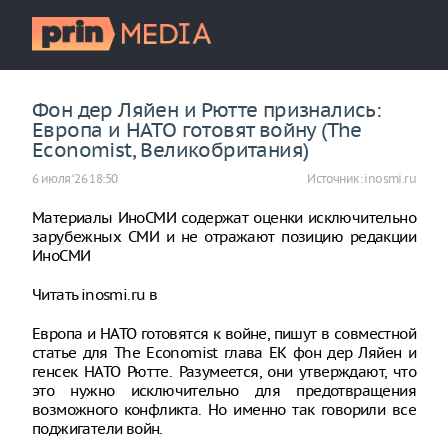
Фон дер Ляйен и Рютте признались:
Европа и НАТО готовят войну (The
Economist, Великобритания)
6 июля ‘26 18:50
Источник:
inosmi.ru
Материалы ИноСМИ содержат оценки исключительно
зарубежных СМИ и не отражают позицию редакции
ИноСМИ
Читать inosmi.ru в
Европа и НАТО готовятся к войне, пишут в совместной
статье для The Economist глава ЕК фон дер Ляйен и
генсек НАТО Рютте. Разумеется, они утверждают, что
это нужно исключительно для предотвращения
возможного конфликта. Но именно так говорили все
поджигатели войн.