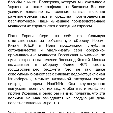
борьбы с ними. Поддержка, которую мы оказываем
Украине, а также конфликт на Ближнем Востоке
усилили давление на военные запасы, включая
ракеты-перехватчики и средства противодействия
беспилотникам. Наши нынешние производственные
мощности не справляются с растущим спросом.
Пока Европа берет на себя все большую
ответственность за собственную оборону, Россия,
Китай, КНДР и Иран продолжают углублять
сотрудничество и увеличивать свои оборонно-
промышленные мощности. Российская экономика, по
сути, настроена на ведение боевых действий. Москва
вкладывает в оборону более 40% своего
государственного бюджета (это не так: даже
совокупный бюджет всех силовых ведомств, включая
Минобороны, меньше названной авторами статьи
цифры, — прим. ИноСМИ). Она круглосуточно
выпускает военную технику, чтобы вести конфликт
против Украины, и было бы наивно полагать, что эта
военная машина замедлится на следующий день
после наступления мира. <…>
Угроза, исходящая от иранских ракетных и