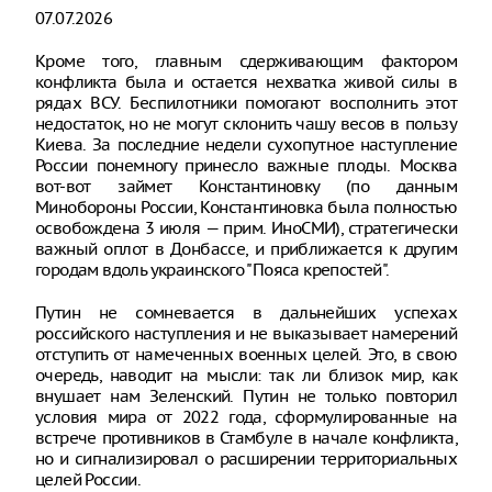
07.07.2026
Кроме того, главным сдерживающим фактором
конфликта была и остается нехватка живой силы в
рядах ВСУ. Беспилотники помогают восполнить этот
недостаток, но не могут склонить чашу весов в пользу
Киева. За последние недели сухопутное наступление
России понемногу принесло важные плоды. Москва
вот-вот займет Константиновку (по данным
Минобороны России, Константиновка была полностью
освобождена 3 июля — прим. ИноСМИ), стратегически
важный оплот в Донбассе, и приближается к другим
городам вдоль украинского "Пояса крепостей".
Путин не сомневается в дальнейших успехах
российского наступления и не выказывает намерений
отступить от намеченных военных целей. Это, в свою
очередь, наводит на мысли: так ли близок мир, как
внушает нам Зеленский. Путин не только повторил
условия мира от 2022 года, сформулированные на
встрече противников в Стамбуле в начале конфликта,
но и сигнализировал о расширении территориальных
целей России.