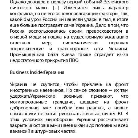
Однако доводов в пользу версий событий Зеленского
ничтожно мало. [...] Изменился лишь характер
конфликта, но не его основополагающие факторы. Так,
какой бы урон России ни нанесли удары в тыл, в итоге
еще больше пострадает сама Украина. Дело в том, что
Россия воспользовалась своим превосходством в
огневой мощи и пошла на существенную эскалацию
ответных мер, систематически поражая
энергетические и транспортные сети Украины.
Промышленная база Киева также страдает из-за
недостаточного прикрытия ПВО.
Business InsiderГермания
Украина не скупится, чтобы привлечь на фронт
иностранных наемников. Но самое сложное — их там
удержатьУкраинские военные признают, что
мотивированные граждане, шедшие на фронт
добровольно, уже погибли или ранены, а новые
призывники не хотят рисковать жизнью, пишет BI. В
этих условиях минобороны Украины рассчитывает
закрыть иностранными наемниками до половины всех
вакансий в штурмовых частях.