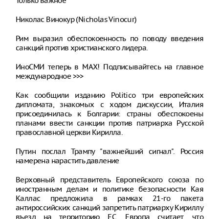
Только важное
Николас Винокур (Nicholas Vinocur)
Рим выразил обеспокоенность по поводу введения
санкций против христианского лидера.
ИноСМИ теперь в MAX! Подписывайтесь на главное
международное >>>
Как сообщили изданию Politico три европейских
дипломата, знакомых с ходом дискуссии, Италия
присоединилась к Болгарии: страны обеспокоены
планами ввести санкции против патриарха Русской
православной церкви Кирилла.
Путин послал Трампу "важнейший сигнал". Россия
намерена нарастить давление
Верховный представитель Европейского союза по
иностранным делам и политике безопасности Кая
Каллас предложила в рамках 21-го пакета
антироссийских санкций запретить патриарху Кириллу
въезд на территорию ЕС. Европа считает, что