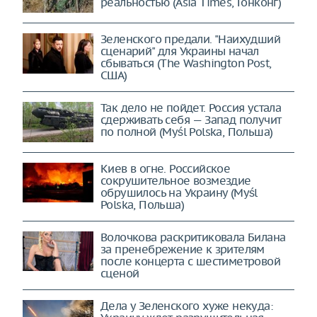
Аналог Starlink уже стал
реальностью (Asia Times, Гонконг)
Зеленского предали. "Наихудший
сценарий" для Украины начал
сбываться (The Washington Post,
США)
Так дело не пойдет. Россия устала
сдерживать себя — Запад получит
по полной (Myśl Polska, Польша)
Киев в огне. Российское
сокрушительное возмездие
обрушилось на Украину (Myśl
Polska, Польша)
Волочкова раскритиковала Билана
за пренебрежение к зрителям
после концерта с шестиметровой
сценой