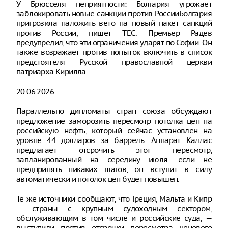
У Брюсселя неприятности: Болгария угрожает
заблокировать новые санкции против РоссииБолгария
пригрозила наложить вето на новый пакет санкций
против России, пишет ТЕС. Премьер Радев
предупредил, что эти ограничения ударят по Софии. Он
также возражает против попыток включить в список
предстоятеля Русской православной церкви
патриарха Кирилла.
20.06.2026
Параллельно дипломаты стран союза обсуждают
предложение заморозить пересмотр потолка цен на
российскую нефть, который сейчас установлен на
уровне 44 долларов за баррель. Аппарат Каллас
предлагает отсрочить этот пересмотр,
запланированный на середину июля: если не
предпринять никаких шагов, он вступит в силу
автоматически и потолок цен будет повышен.
Те же источники сообщают, что Греция, Мальта и Кипр
— страны с крупным судоходным сектором,
обслуживающим в том числе и российские суда, —
выступили против отсрочки пересмотра ценового