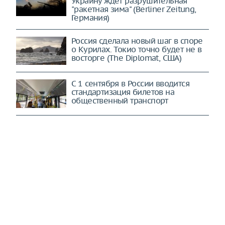
Дела у Зеленского хуже некуда:
Украину ждет разрушительная
"ракетная зима" (Berliner Zeitung,
Германия)
Россия сделала новый шаг в споре
о Курилах. Токио точно будет не в
восторге (The Diplomat, США)
С 1 сентября в России вводится
стандартизация билетов на
общественный транспорт
Европа не даст России мира в
ближайшее время – Мирошник
Россия дала понятный ответ: НАТО в
ужасе. Десять Су-30СМ2 взлетели в
небо (Sohu, Китай)
Прошло всего лишь триста лет. О