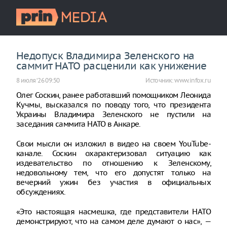
Недопуск Владимира Зеленского на
саммит НАТО расценили как унижение
8 июля ‘26 09:50
Источник:
www.infox.ru
Олег Соскин, ранее работавший помощником Леонида
Кучмы, высказался по поводу того, что президента
Украины Владимира Зеленского не пустили на
заседания саммита НАТО в Анкаре.
Свои мысли он изложил в видео на своем YouTube-
канале. Соскин охарактеризовал ситуацию как
издевательство по отношению к Зеленскому,
недовольному тем, что его допустят только на
вечерний ужин без участия в официальных
обсуждениях.
«Это настоящая насмешка, где представители НАТО
демонстрируют, что на самом деле думают о нас», —