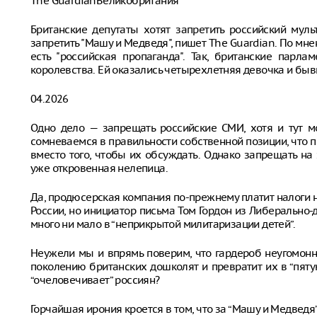
The GuardianВеликобритания
Британские депутаты хотят запретить российский мул
запретить "Машу и Медведя", пишет The Guardian. По м
есть "российская пропаганда". Так, британские парл
королевства. Ей оказались четырехлетняя девочка и бы
04.2026
Одно дело — запрещать российские СМИ, хотя и тут м
сомневаемся в правильности собственной позиции, что
вместо того, чтобы их обсуждать. Однако запрещать на
уже откровенная нелепица.
Да, продюсерская компания по-прежнему платит налоги н
России, но инициатор письма Том Гордон из Либерально
много ни мало в “неприкрытой милитаризации детей”.
Неужели мы и впрямь поверим, что гардероб неугомон
поколению британских дошколят и превратит их в “пяту
“очеловечивает” россиян?
Горчайшая ирония кроется в том, что за “Машу и Медведя