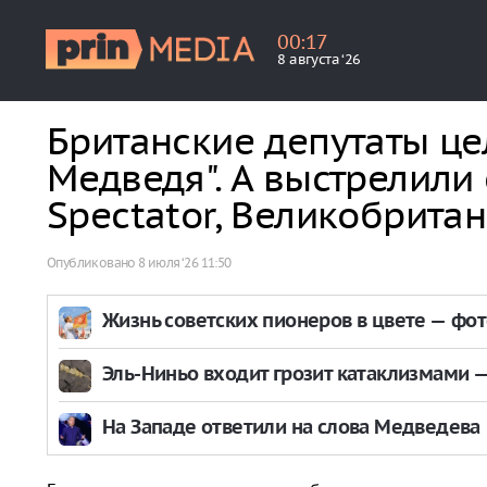
00
:
17
8 августа ‘26
Британские депутаты це
Медведя". А выстрелили 
Spectator, Великобритан
Опубликовано
8 июля ‘26 11:50
Жизнь советских пионеров в цвете — фо
Эль-Ниньо входит грозит катаклизмами — 
На Западе ответили на слова Медведева