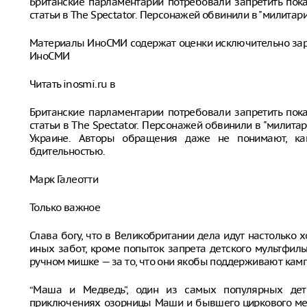
Британские парламентарии потребовали запретить пок
статьи в The Spectator. Персонажей обвинили в "милитариз
Материалы ИноСМИ содержат оценки исключительно за
ИноСМИ
Читать inosmi.ru в
Британские парламентарии потребовали запретить пок
статьи в The Spectator. Персонажей обвинили в "милита
Украине. Авторы обращения даже не понимают, ка
бдительностью.
Марк Галеотти
Только важное
Слава богу, что в Великобритании дела идут настолько х
иных забот, кроме попыток запрета детского мультфил
ручном мишке — за то, что они якобы поддерживают кам
“Маша и Медведь”, один из самых популярных детс
приключениях озорницы Маши и бывшего циркового ме