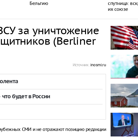
Бельгию
спутница: вс
их союзе
ВСУ за уничтожение
щитников (Berliner
Источник:
inosmi.ru
толента
что будет в России
рубежных СМИ и не отражают позицию редакции