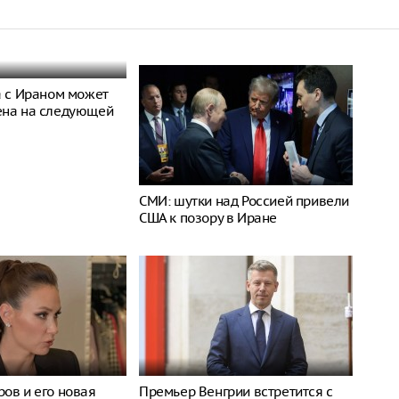
а с Ираном может
ена на следующей
СМИ: шутки над Россией привели
США к позору в Иране
ов и его новая
Премьер Венгрии встретится с