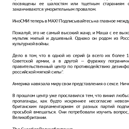
посвящены ее шалостям или тщетным стараниям с
заканчиваются уморительным провалом.
ИноСМИ теперь в MAX! Подписывайтесь на главное межд
Пожалуй, это не самый высокий жанр, и Маша с ее вых
мультик милый и душевный. Однако он родом из Росс
культурной войны.
Дело в том, что в одной из серий (а всего их более
Советской армии, а в другой — фуражку погранични
правительственный центр по противодействию дезинфо
российской мягкой силы”.
Америка навязала миру свои представления о сексе. Нич
В прошлом центр уже прославился тем, что винил любы
пропаганды, как будто искреннее несогласие нево
британским парламентариям от разных партий подпи
просьбой вмешаться. Они потребовали изучить вопрос
Великобритании.