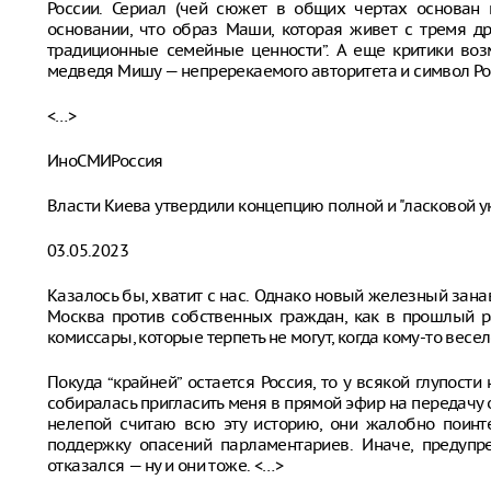
России. Сериал (чей сюжет в общих чертах основан 
основании, что образ Маши, которая живет с тремя др
традиционные семейные ценности”. А еще критики возм
медведя Мишу — непререкаемого авторитета и символ Р
<…>
ИноСМИРоссия
Власти Киева утвердили концепцию полной и "ласковой 
03.05.2023
Казалось бы, хватит с нас. Однако новый железный зана
Москва против собственных граждан, как в прошлый ра
комиссары, которые терпеть не могут, когда кому-то весел
Покуда “крайней” остается Россия, то у всякой глупости
собиралась пригласить меня в прямой эфир на передачу о
нелепой считаю всю эту историю, они жалобно поинте
поддержку опасений парламентариев. Иначе, предупре
отказался — ну и они тоже. <…>