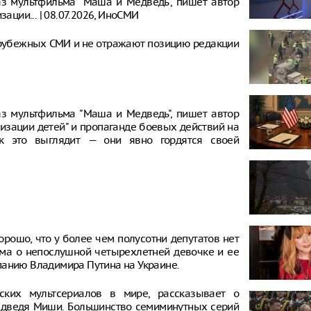
аз мультфильма "Маша и Медведь", пишет автор
ации... | 08.07.2026, ИноСМИ
рубежных СМИ и не отражают позицию редакции
аз мультфильма "Маша и Медведь", пишет автор
ризации детей" и пропаганде боевых действий на
к это выглядит — они явно гордятся своей
орошо, что у более чем полусотни депутатов нет
ьма о непослушной четырехлетней девочке и ее
панию Владимира Путина на Украине.
ких мультсериалов в мире, рассказывает о
дведя Миши. Большинство семиминутных серий