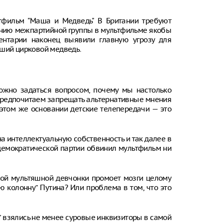
ьтфильм "Маша и Медведь" В Британии требуют
нению межпартийной группы в мультфильме якобы
аментарии наконец выявили главную угрозу для
вший цирковой медведь.
ожно задаться вопросом, почему мы настолько
 предпочитаем запрещать альтернативные мнения
 этом же основании детские телепередачи — это
а интеллектуальную собственность и так далее в
-демократической партии обвинил мультфильм ни
ной мультяшной девчонки промоет мозги целому
ю колонну” Путина? Или проблема в том, что это
” взялись не менее суровые инквизиторы в самой