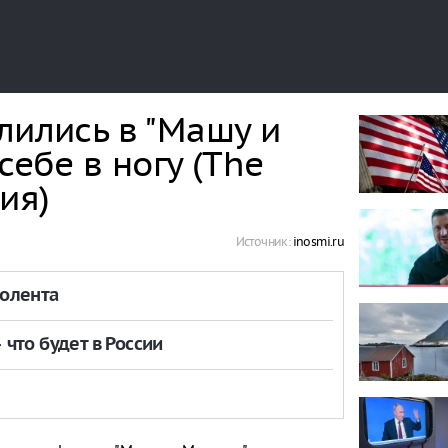
лились в "Машу и
себе в ногу (The
ия)
Источник:
inosmi.ru
толента
что будет в России