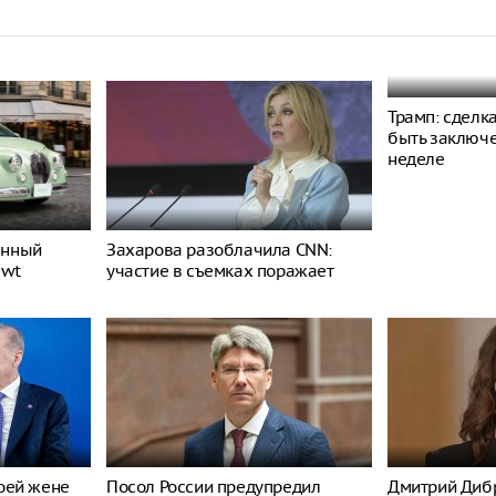
Трамп: сделк
быть заключ
неделе
енный
Захарова разоблачила CNN:
ewt
участие в съемках поражает
оей жене
Посол России предупредил
Дмитрий Дибр