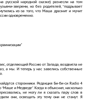
на русской народной сказке) разнесли на том
узьями-зверями, но без родителей, “подрывает
утились из-за того, что Маша дразнит и мучит
оссии одновременно.
украинизации"
вес, отделяющий Россию от Запада, воздвигла не
з, а мы. И теперь у нас завелись собственные
о.
 найдутся сторонники. Редакция Би-би-си Radio 4
 “Маше и Медведе”. Когда я объяснил, насколько
ресовались, не могу ли я сказать пару слов в
дили они, освещать эту тему они не станут. Я