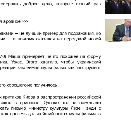
овершить доброе дело, которые всякий раз
ународное >>>
одками — не лучший пример для подражания, но
ии — и поэтому оказался на передовой новой
 170) Маша примеряет нечто похожее на форму
ка. Ужас. Этого хватило, чтобы украинский
рмации заклеймил мультфильм как “инструмент
его хорошего не получилось
х критиков Киева в распространении российской
зможно в принципе. Однако это не помешало
сать письмо министру культуры Лизе Нэнди с
, как пресечь дальнейший показ мультфильма в