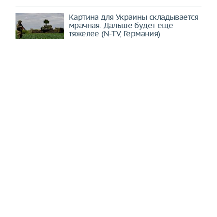
Картина для Украины складывается
мрачная. Дальше будет еще
тяжелее (N-TV, Германия)
Россиянам дали советы по
созданию успешного бизнеса в
деревне
В США обсуждают парадокс Одессы
Анастасия Ивлеева подарила мужу
лодку за 1 2 миллиона
На Солнце произошла самая
мощная вспышка за последние недели
Распад неминуем. Восток Украина