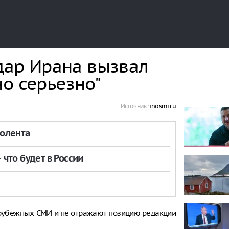
удар Ирана вызвал
о серьезно"
Источник:
inosmi.ru
толента
что будет в России
рубежных СМИ и не отражают позицию редакции