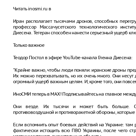
Читать inosmi.ru в
Иран располагает тысячами дронов, способных перегр
профессор Массачусетского технологического инстит
Диесена. Тегеран способен нанести серьезный ущерб кл
Только важное
Теодор Постол в эфире YouTube-канала Гленна Диесена:
"Крайне важно, чтобы люди поняли: иранские дроны пре
Их можно перехватывать, но их очень много. Они несут
огромный ущерб важным целям. И, кроме того, они повс
ИноСМИ теперь в MAX! Подписывайтесь на главное межд
Они везде. Их тысячи и может быть больше. Он
противовоздушной и противоракетной обороны, которые 
Если вспомнить опыт боевых действий на Украине: там
фактически истощить всю ПВО Украины, после чего стр