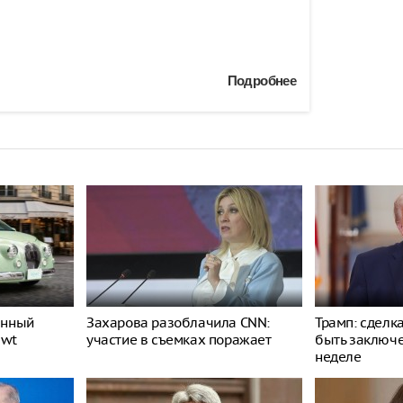
Подробнее
енный
Захарова разоблачила CNN:
Трамп: сделк
ewt
участие в съемках поражает
быть заключ
неделе