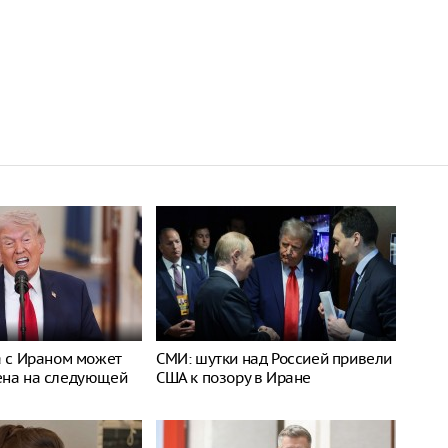
а с Ираном может
СМИ: шутки над Россией привели
ена на следующей
США к позору в Иране