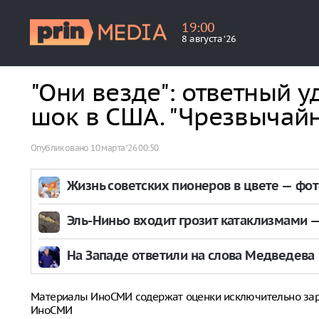
19
:
00
8 августа ‘26
"Они везде": ответный 
шок в США. "Чрезвычайн
Опубликовано
10 марта ‘26 00:50
Жизнь советских пионеров в цвете — фо
Эль-Ниньо входит грозит катаклизмами — 
На Западе ответили на слова Медведева
Материалы ИноСМИ содержат оценки исключительно за
ИноСМИ