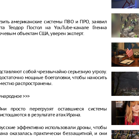
узить американские системы ПВО и ПРО, заявил
ута Теодор Постол на YouTube-канале Гленна
ючевым объектам США, уверен эксперт.
дставляют собой чрезвычайно серьезную угрозу.
 достаточно мощные боеголовки, чтобы наносить
еместно распространены.
ународное >>>
и просто перегрузят оставшиеся системы
истощаются в результате атак Ирана.
 русские эффективно использовали дроны, чтобы
ана оказалась практически беззащитной, и они