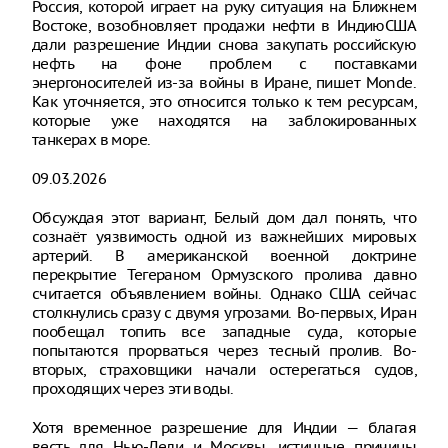
Россия, которой играет на руку ситуация на Ближнем
Востоке, возобновляет продажи нефти в ИндиюСША
дали разрешение Индии снова закупать российскую
нефть на фоне проблем с поставками
энергоносителей из-за войны в Иране, пишет Monde.
Как уточняется, это относится только к тем ресурсам,
которые уже находятся на заблокированных
танкерах в море.
09.03.2026
Обсуждая этот вариант, Белый дом дал понять, что
сознаёт уязвимость одной из важнейших мировых
артерий. В американской военной доктрине
перекрытие Тегераном Ормузского пролива давно
считается объявлением войны. Однако США сейчас
столкнулись сразу с двумя угрозами. Во-первых, Иран
пообещал топить все западные суда, которые
попытаются прорваться через тесный пролив. Во-
вторых, страховщики начали остерегаться судов,
проходящих через эти воды.
Хотя временное разрешение для Индии — благая
весть для Нью-Дели и Москвы, истинные причины