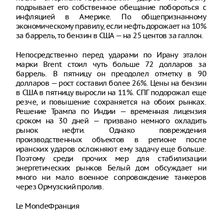
подрывает его собственное обещание побороться с
инфляцией в Америке. По общепризнанному
экономическому правилу, если нефть дорожает на 10%
за баррель, то бензин в США — на 25 центов за галлон.
Непосредственно перед ударами по Ирану эталон
марки Brent стоил чуть больше 72 долларов за
баррель. В пятницу он преодолел отметку в 90
долларов — рост составил более 26%. Цены на бензин
в США в пятницу выросли на 11%. СПГ подорожал еще
резче, и повышение сохраняется на обоих рынках.
Решение Трампа по Индии — временная лицензия
сроком на 30 дней — призвано немного охладить
рынок нефти. Однако повреждения
производственных объектов в регионе после
иранских ударов осложняют ему задачу еще больше.
Поэтому среди прочих мер для стабилизации
энергетических рынков Белый дом обсуждает ни
много ни мало военное сопровождение танкеров
через Ормузский пролив.
Le MondeФранция