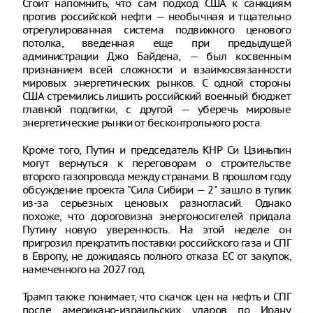
Стоит напомнить, что сам подход США к санкциям
против российской нефти — необычная и тщательно
отрегулированная система подвижного ценового
потолка, введенная еще при предыдущей
администрации Джо Байдена, — был косвенным
признанием всей сложности и взаимосвязанности
мировых энергетических рынков. С одной стороны
США стремились лишить российский военный бюджет
главной подпитки, с другой — уберечь мировые
энергетические рынки от бесконтрольного роста.
Кроме того, Путин и председатель КНР Си Цзиньпин
могут вернуться к переговорам о строительстве
второго газопровода между странами. В прошлом году
обсуждение проекта "Сила Сибири — 2" зашло в тупик
из-за серьезных ценовых разногласий. Однако
похоже, что дороговизна энергоносителей придала
Путину новую уверенность. На этой неделе он
пригрозил прекратить поставки российского газа и СПГ
в Европу, не дожидаясь полного отказа ЕС от закупок,
намеченного на 2027 год.
Трамп также понимает, что скачок цен на нефть и СПГ
после американо-израильских ударов по Ирану