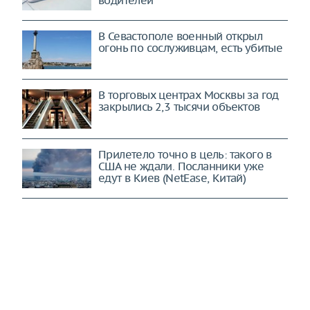
водителей
В Севастополе военный открыл
огонь по сослуживцам, есть убитые
В торговых центрах Москвы за год
закрылись 2,3 тысячи объектов
Прилетело точно в цель: такого в
США не ждали. Посланники уже
едут в Киев (NetEase, Китай)
Франция катится в пропасть: левые
убили, правые добили (AgoraVox,
Франция)
"С этой нацией покончено". Как
Зеленский Россию к миру
"принуждал"