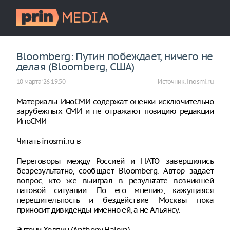
Bloomberg: Путин побеждает, ничего не
делая (Bloomberg, США)
10 марта ‘26 19:50
Источник:
inosmi.ru
Материалы ИноСМИ содержат оценки исключительно
зарубежных СМИ и не отражают позицию редакции
ИноСМИ
Читать inosmi.ru в
Переговоры между Россией и НАТО завершились
безрезультатно, сообщает Bloomberg. Автор задает
вопрос, кто же выиграл в результате возникшей
патовой ситуации. По его мнению, кажущаяся
нерешительность и бездействие Москвы пока
приносит дивиденды именно ей, а не Альянсу.
Энтони Холпин (Anthony Halpin)