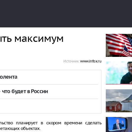
ыть максимум
Источник:
www.infox.ru
толента
что будет в России
льство планирует в скором времени сделать
летающих объектах.