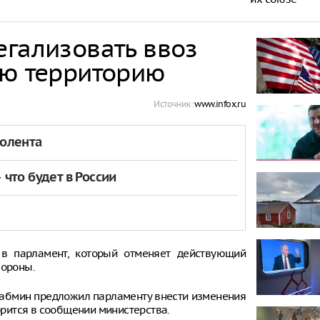
егализовать ввоз
ою территорию
Источник:
www.infox.ru
толента
что будет в России
 в парламент, который отменяет действующий
бороны.
Кабмин предложил парламенту внести изменения
ворится в сообщении министерства.