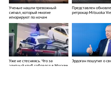
Ученые нашли тревожный
Представлен обновл
сигнал, который многие
ретрокар Mitsuoka Vi
игнорируют по ночам
Уже не стесняясь. Что за
Эрдоган пошутил о св
элитный клуб собрался в Москве
У Трампа осталось три х
станет роковым. Мир за
Zürcher Zeitung, Швейца