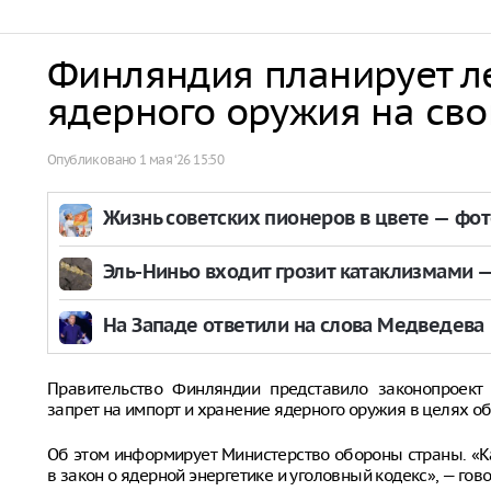
Финляндия планирует л
ядерного оружия на св
Опубликовано
1 мая ‘26 15:50
Жизнь советских пионеров в цвете — фо
Эль-Ниньо входит грозит катаклизмами — 
На Западе ответили на слова Медведева
Правительство Финляндии представило законопроект
запрет на импорт и хранение ядерного оружия в целях о
Об этом информирует Министерство обороны страны. «
в закон о ядерной энергетике и уголовный кодекс», — го