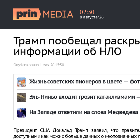
02
:
30
8 августа ‘26
Трамп пообещал раскр
информации об НЛО
Опубликовано
1 мая ‘26 15:50
Жизнь советских пионеров в цвете — фо
Эль-Ниньо входит грозит катаклизмами — 
На Западе ответили на слова Медведева
Президент США Дональд Трамп заявил, что правите
доступными как можно больше данных о неопознанных 