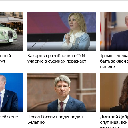
енный
Захарова разоблачила CNN:
Трамп: сделк
ewt
участие в съемках поражает
быть заключ
неделе
оей жене
Посол России предупредил
Дмитрий Дибр
Бельгию
спутница: вс
их союзе