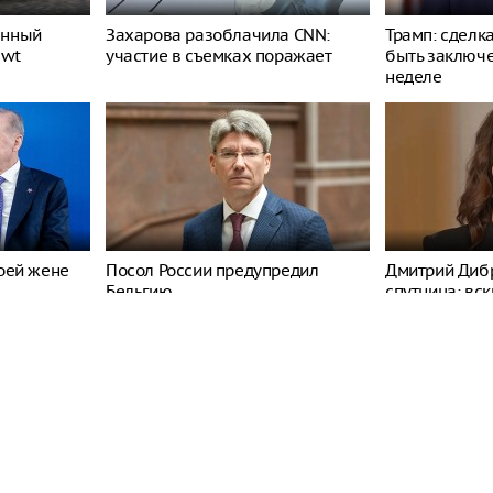
енный
Захарова разоблачила CNN:
Трамп: сделк
ewt
участие в съемках поражает
быть заключ
неделе
оей жене
Посол России предупредил
Дмитрий Дибр
Бельгию
спутница: вс
их союзе
ода: один из них
таил дыхание (Neue
рия)