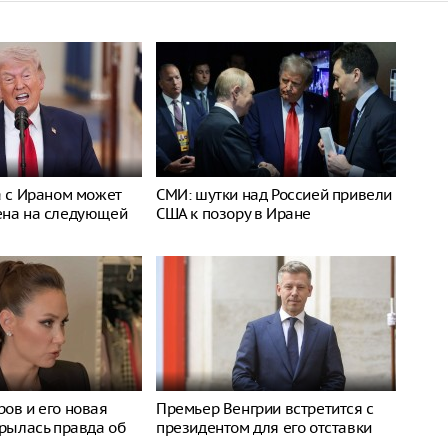
а с Ираном может
СМИ: шутки над Россией привели
ена на следующей
США к позору в Иране
ов и его новая
Премьер Венгрии встретится с
крылась правда об
президентом для его отставки