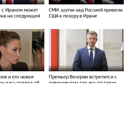
а с Ираном может
СМИ: шутки над Россией привели
ена на следующей
США к позору в Иране
ов и его новая
Премьер Венгрии встретится с
крылась правда об
президентом для его отставки
Посольство США в Киеве не будет проводить
эвакуацию
Зеленский: Украине мешают создавать