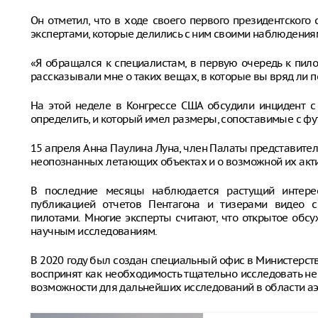
Он отметил, что в ходе своего первого президентског
экспертами, которые делились с ним своими наблюдени
«Я обращался к специалистам, в первую очередь к пил
рассказывали мне о таких вещах, в которые вы вряд ли п
На этой неделе в Конгрессе США обсудили инцидент с
определить, и который имел размеры, сопоставимые с ф
15 апреля Анна Паулина Луна, член Палаты представите
неопознанных летающих объектах и о возможной их акти
В последние месяцы наблюдается растущий интере
публикацией отчетов Пентагона и тизерами видео 
пилотами. Многие эксперты считают, что открытое обс
научным исследованиям.
В 2020 году был создан специальный офис в Министерст
воспринят как необходимость тщательно исследовать не
возможности для дальнейших исследований в области аэ