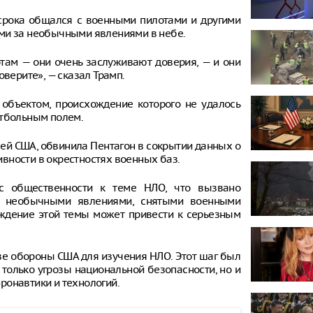
о срока общался с военными пилотами и другими
ями за необычными явлениями в небе.
отам — они очень заслуживают доверия, — и они
оверите», — сказал Трамп.
 объектом, происхождение которого не удалось
утбольным полем.
лей США, обвинила Пентагон в сокрытии данных о
вности в окрестностях военных баз.
с общественности к теме НЛО, что вызвано
с необычными явлениями, снятыми военными
уждение этой темы может привести к серьезным
ве обороны США для изучения НЛО. Этот шаг был
 только угрозы национальной безопасности, но и
ронавтики и технологий.