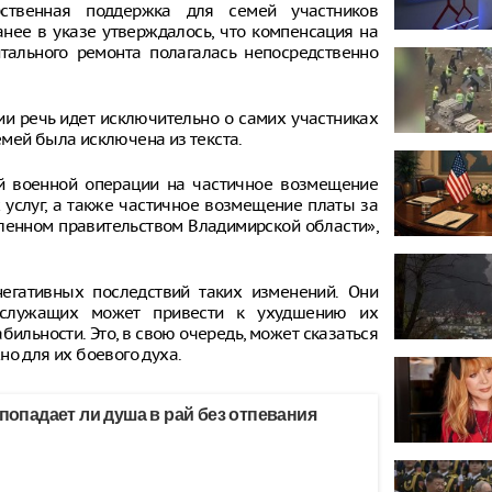
рственная поддержка для семей участников
анее в указе утверждалось, что компенсация на
тального ремонта полагалась непосредственно
ии речь идет исключительно о самих участниках
мей была исключена из текста.
й военной операции на частичное возмещение
услуг, а также частичное возмещение платы за
вленном правительством Владимирской области»,
егативных последствий таких изменений. Они
нослужащих может привести к ухудшению их
ильности. Это, в свою очередь, может сказаться
но для их боевого духа.
 попадает ли душа в рай без отпевания