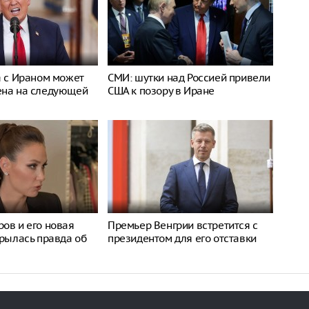
а с Ираном может
СМИ: шутки над Россией привели
ена на следующей
США к позору в Иране
ов и его новая
Премьер Венгрии встретится с
крылась правда об
президентом для его отставки