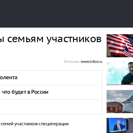
ы семьям участников
Источник:
www.infox.ru
толента
что будет в России
 семей участников спецоперации.