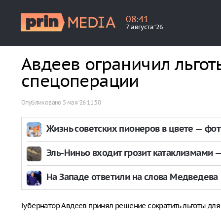
08
:
41
7 августа ‘26
Авдеев ограничил льгот
спецоперации
Опубликовано
5 мая ‘26 11:50
Жизнь советских пионеров в цвете — фо
Эль-Ниньо входит грозит катаклизмами — 
На Западе ответили на слова Медведева
Губернатор Авдеев принял решение сократить льготы для