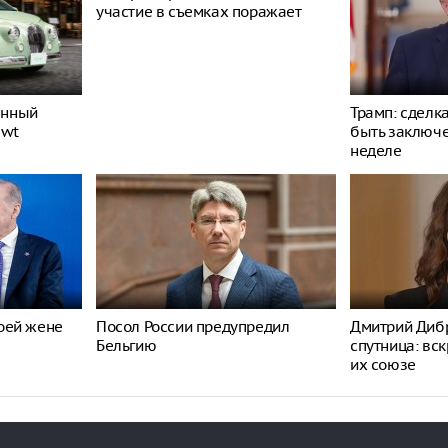
участие в съемках поражает
енный
Трамп: сделк
ewt
быть заключ
неделе
оей жене
Посол России предупредил
Дмитрий Дибр
Бельгию
спутница: вс
их союзе