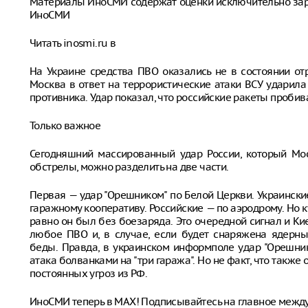
Материалы ИноСМИ содержат оценки исключительно за
ИноСМИ
Читать inosmi.ru в
На Украине средства ПВО оказались не в состоянии отр
Москва в ответ на террористические атаки ВСУ ударил
противника. Удар показал, что российские ракеты пробив
Только важное
Сегодняшний массированный удар России, который Мос
обстрелы, можно разделить на две части.
Первая — удар "Орешником" по Белой Церкви. Украински
гаражному кооперативу. Российские — по аэродрому. Но ку
равно он был без боезаряда. Это очередной сигнал и Кие
любое ПВО и, в случае, если будет снаряжена ядерны
беды. Правда, в украинском информполе удар "Орешни
атака болванками на "три гаража". Но не факт, что также
постоянных угроз из РФ.
ИноСМИ теперь в MAX! Подписывайтесь на главное межд