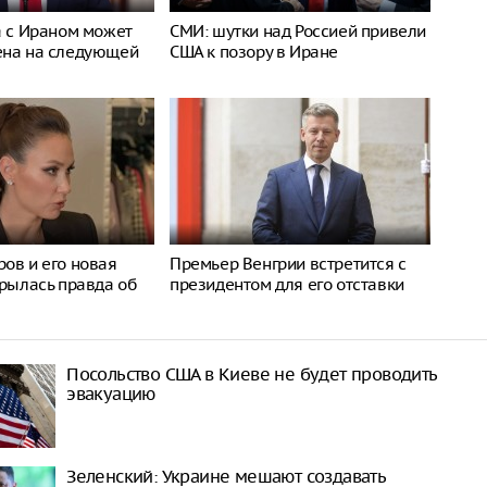
а с Ираном может
СМИ: шутки над Россией привели
ена на следующей
США к позору в Иране
ов и его новая
Премьер Венгрии встретится с
крылась правда об
президентом для его отставки
Посольство США в Киеве не будет проводить
эвакуацию
Зеленский: Украине мешают создавать