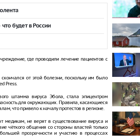
толента
что будет в России
чреждение, где проводили лечение пациентов с
 скончался от этой болезни, поскольку им было
d Press.
вого штамма вируса Эбола, стала эпицентром
опасность для окружающих. Правила, касающиеся
ам, что привело к началу протестов в регионе.
т медикам, не верят в существование вируса и
твие чёткого общения со стороны властей только
 большей прозрачности и участию в процессах