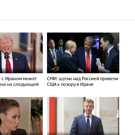
а с Ираном может
СМИ: шутки над Россией привели
ена на следующей
США к позору в Иране