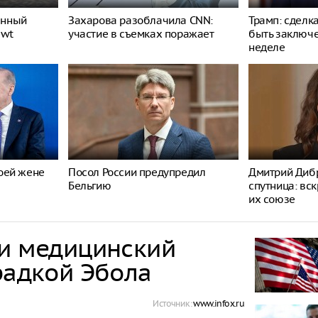
енный
Захарова разоблачила CNN:
Трамп: сделк
ewt
участие в съемках поражает
быть заключ
неделе
оей жене
Посол России предупредил
Дмитрий Дибр
Бельгию
спутница: вс
их союзе
ли медицинский
радкой Эбола
Источник:
www.infox.ru