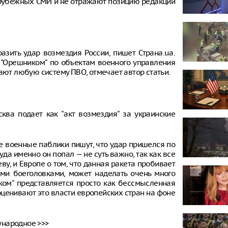
рубежных СМИ и не отражают позицию редакции
азить удар возмездия России, пишет Страна.ua.
а "Орешником" по объектам военного управления
ают любую систему ПВО, отмечает автор статьи.
ква подает как "акт возмездия" за украинские
е военные паблики пишут, что удар пришелся по
да именно он попал — не суть важно, так как все
ву, и Европе о том, что данная ракета пробивает
ми боеголовками, может наделать очень много
ком" представляется просто как бессмысленная
 оценивают это власти европейских стран на фоне
ународное >>>