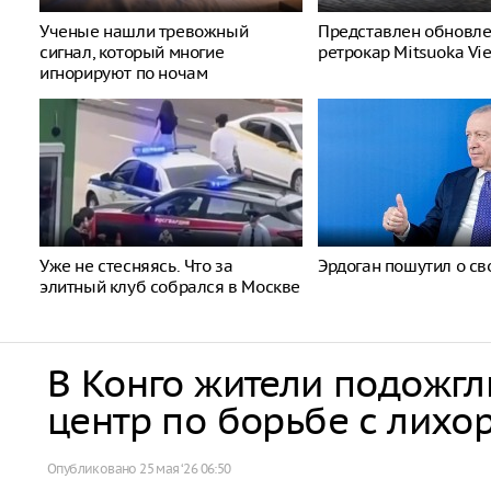
Ученые нашли тревожный
Представлен обновл
сигнал, который многие
ретрокар Mitsuoka Vi
игнорируют по ночам
Уже не стесняясь. Что за
Эрдоган пошутил о св
элитный клуб собрался в Москве
В Конго жители подожг
центр по борьбе с лихо
Опубликовано
25 мая ‘26 06:50