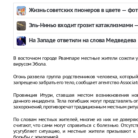
Жизнь советских пионеров в цвете — фо
Эль-Ниньо входит грозит катаклизмами — 
На Западе ответили на слова Медведева
В восточном городе Рвампаре местные жители сожгли у
вирусом Эбола.
Огонь развела группа родственников человека, который
запрещено забрать его тело, сообщает агентство Associate
Провинция Итури, ставшая местом возникновения но
данного инцидента. Тела погибших могут представлять 
захоронений, противоречат традиционным местным ритуал
По словам местных жителей, многие из них не доверяю
считают, что сами могут справиться с болезнью. Отсутс
усугубляет ситуацию, и местные жители призывают к
борьбы с эпидемией.