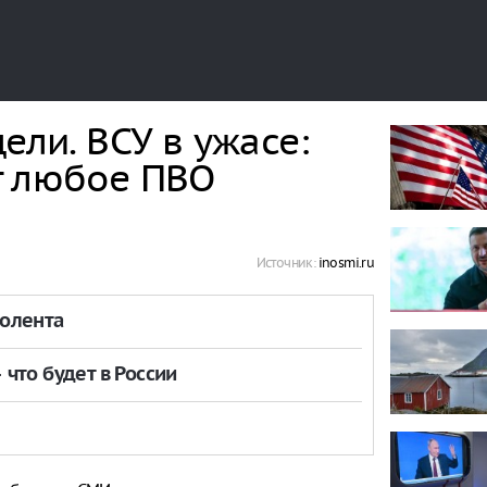
ели. ВСУ в ужасе:
т любое ПВО
Источник:
inosmi.ru
толента
что будет в России