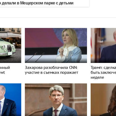
 делали в Мещерском парке с детьми
енный
Захарова разоблачила CNN:
Трамп: сделк
ewt
участие в съемках поражает
быть заключ
неделе