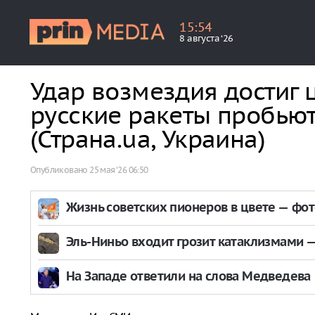
15
:
54
8 августа ‘26
Удар возмездия достиг ц
русские ракеты пробью
(Страна.ua, Украина)
Опубликовано
25 мая ‘26 06:50
Жизнь советских пионеров в цвете — фо
Эль-Ниньо входит грозит катаклизмами — 
На Западе ответили на слова Медведева