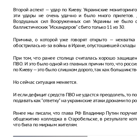
Второй аспект — удар по Киеву. Украинские мониторинг
эти удары не очень удачно и было много прилетов
Воздушных сил Вооруженных сил Украины не было сб
баллистических "Искандеров" сбито только 11 из 30.
Причина, о которой уже говорят открыто — нехватка
обострилась из-за войны в Иране, опустошившей склады
При том, что ранее столица считалась хорошо защищен
ПВО. И это было одной из главных причин того, что росс
по Киеву — это было слишком дорого, так как большинств
Но сейчас ситуация меняется.
И если дефицит средств ПВО не удастся преодолеть, то п
подавать как "ответку" на украинские атаки дронами по р
Ранее мы писали, что глава РФ Владимир Путин поручил
общежитию колледжа в Старобельске, в результате кото
что била по мирным жителям.