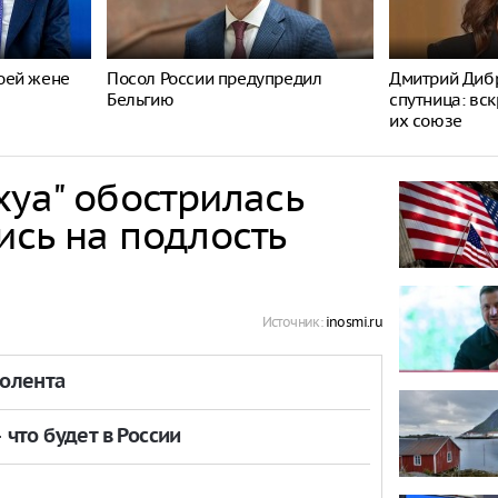
оей жене
Посол России предупредил
Дмитрий Дибр
Бельгию
спутница: вс
их союзе
хуа" обострилась
сь на подлость
Источник:
inosmi.ru
толента
что будет в России