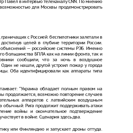
тр Павел в интервью телеканалу СNN. По мнению
й возможностью для Москвы продемонстрировать
 граничащих с Россией: беспилотники залетали в
 достигнув целей в глубине территории России.
 объяснений — российские системы РЭБ. Именно
 большинства БПЛА как на линии фронта, так и
новники сообщили, что за ночь в воздушное
 Один не нашли, другой устроил пожар у города
ницы. Оба идентифицировали как аппараты типа
таивает: "Украина обладает полным правом на
ины продолжается, возможно повторение случаев
ательных аппаратов с латвийским воздушным
на обычный: Рига продолжит поддерживать атаки
вление войны и окончательное подтверждение
аствует в войне. Сценария здесь два.
тику или Финляндию и запускает дроны оттуда.