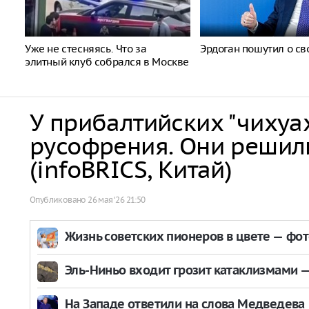
Уже не стесняясь. Что за
Эрдоган пошутил о св
элитный клуб собрался в Москве
У прибалтийских "чихуа
русофрения. Они решили
(infoBRICS, Китай)
Опубликовано
26 мая ‘26 21:50
Жизнь советских пионеров в цвете — фо
Эль-Ниньо входит грозит катаклизмами — 
На Западе ответили на слова Медведева