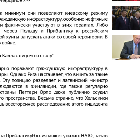
ународное >>>
ак минимум они позволяют киевскому режиму
гражданскую инфраструктуру, особенно нефтяные
ми фактически участвуют в этих терактах. Либо
ы через Польшу и Прибалтику к российским
й хунты запускать атаки со своей территории. В
 войне.
 Каллас лицом по столу"
ярно поражают гражданскую инфраструктуру в
ы. Однако Рига настаивает, что винить за такие
. Эту позицию разделяет и латвийский министр
людаются в Финляндии, где также регулярно
 страны Петтери Орпо даже публично осудил
о пространства. Весьма странно, что Хельсинки
шь всестороннее расследование этого инцидента
на ПрибалтикуРоссия может унизить НАТО, начав