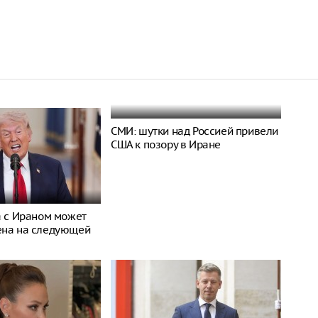
СМИ: шутки над Россией привели
США к позору в Иране
а с Ираном может
ена на следующей