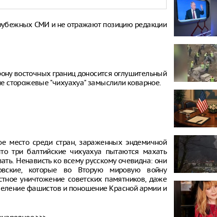
рубежных СМИ и не отражают позицию редакции
рону восточных границ доносится оглушительный
кие сторожевые "чихуахуа" замыслили коварное.
вое место среди стран, зараженных эндемичной
что три балтийские чихуахуа пытаются махать
зать. Ненависть ко всему русскому очевидна: они
совские, которые во Вторую мировую войну
стное уничтожение советских памятников, даже
обеление фашистов и поношение Красной армии и