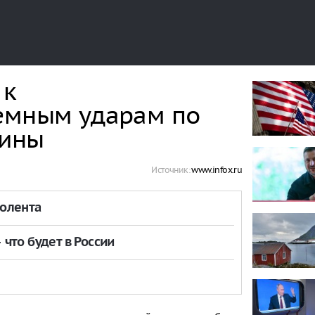
 к
емным ударам по
аины
Источник:
www.infox.ru
толента
что будет в России