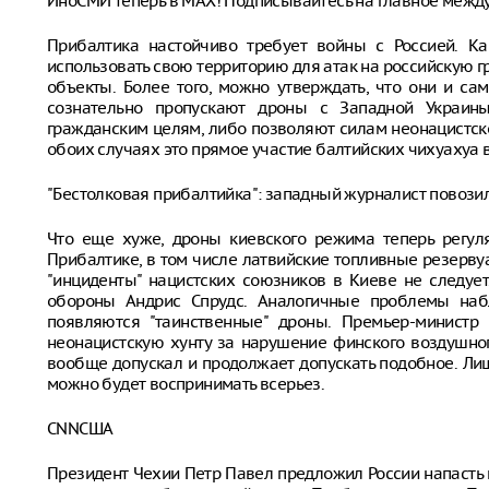
ИноСМИ теперь в MAX! Подписывайтесь на главное межд
Прибалтика настойчиво требует войны с Россией. К
использовать свою территорию для атак на российскую 
объекты. Более того, можно утверждать, что они и са
сознательно пропускают дроны с Западной Украин
гражданским целям, либо позволяют силам неонацистско
обоих случаях это прямое участие балтийских чихуахуа в
"Бестолковая прибалтийка": западный журналист повозил
Что еще хуже, дроны киевского режима теперь регул
Прибалтике, в том числе латвийские топливные резервуар
"инциденты" нацистских союзников в Киеве не следует
обороны Андрис Спрудс. Аналогичные проблемы наб
появляются "таинственные" дроны. Премьер-министр
неонацистскую хунту за нарушение финского воздушног
вообще допускал и продолжает допускать подобное. Ли
можно будет воспринимать всерьез.
CNNСША
Президент Чехии Петр Павел предложил России напасть 