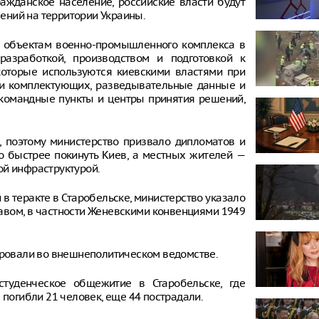
ражданское население, российские власти будут
ений на территории Украины.
 объектам военно-промышленного комплекса в
азработкой, производством и подготовкой к
которые используются киевскими властями при
ки комплектующих, разведывательные данные и
 командные пункты и центры принятия решений,
, поэтому министерство призвало дипломатов и
 быстрее покинуть Киев, а местных жителей —
ой инфраструктурой.
в теракте в Старобельске, министерство указало
вом, в частности Женевскими конвенциями 1949
тировали во внешнеполитическом ведомстве.
туденческое общежитие в Старобельске, где
 погибли 21 человек, еще 44 пострадали.