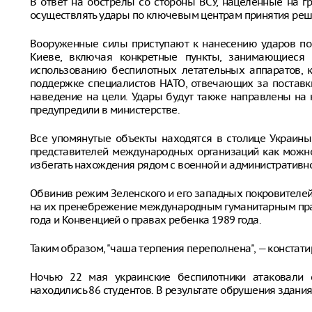
В ответ на обстрелы со стороны ВСУ, нацеленные на г
осуществлять удары по ключевым центрам принятия реш
Вооруженные силы приступают к нанесению ударов по
Киеве, включая конкретные пункты, занимающиеся р
использованию беспилотных летательных аппаратов, 
поддержке специалистов НАТО, отвечающих за постав
наведение на цели. Удары будут также направлены на
предупредили в министерстве.
Все упомянутые объекты находятся в столице Украины
представителей международных организаций как можно
избегать нахождения рядом с военной и административн
Обвинив режим Зеленского и его западных покровителей 
на их пренебрежение международным гуманитарным пра
года и Конвенцией о правах ребенка 1989 года.
Таким образом, "чаша терпения переполнена", — конста
Ночью 22 мая украинские беспилотники атаковали с
находились 86 студентов. В результате обрушения здания