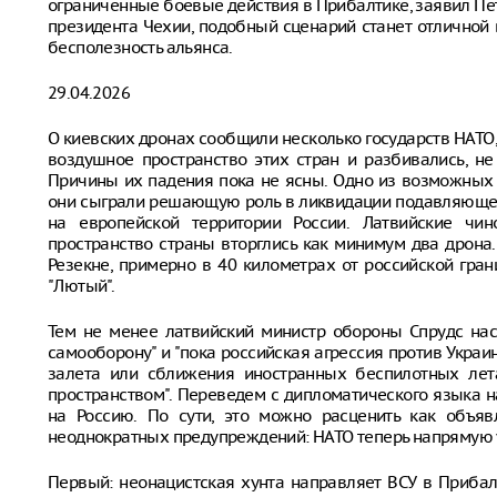
ограниченные боевые действия в Прибалтике, заявил Пе
президента Чехии, подобный сценарий станет отлично
бесполезность альянса.
29.04.2026
О киевских дронах сообщили несколько государств НАТО,
воздушное пространство этих стран и разбивались, не
Причины их падения пока не ясны. Одно из возможных
они сыграли решающую роль в ликвидации подавляющего
на европейской территории России. Латвийские чи
пространство страны вторглись как минимум два дрона.
Резекне, примерно в 40 километрах от российской гра
"Лютый".
Тем не менее латвийский министр обороны Спрудс нас
самооборону" и "пока российская агрессия против Укра
залета или сближения иностранных беспилотных лет
пространством". Переведем с дипломатического языка 
на Россию. По сути, это можно расценить как объя
неоднократных предупреждений: НАТО теперь напрямую уч
Первый: неонацистская хунта направляет ВСУ в Прибал