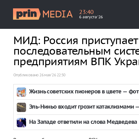
23
:
40
6 августа ‘26
МИД: Россия приступает
последовательным сист
предприятиям ВПК Укр
Опубликовано
26 мая ‘26 22:50
Жизнь советских пионеров в цвете — фо
Эль-Ниньо входит грозит катаклизмами — 
На Западе ответили на слова Медведева