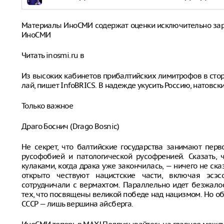
Материалы ИноСМИ содержат оценки исключительно за
ИноСМИ
Читать inosmi.ru в
Из высоких кабинетов прибалтийских лимитрофов в сто
лай, пишет InfoBRICS. В надежде укусить Россию, натовс
Только важное
Драго Боснич (Drago Bosnic)
Не секрет, что балтийские государства занимают пер
русофобией и патологической русофренией. Сказать, 
кулаками, когда драка уже закончилась, — ничего не ска
открыто чествуют нацистские части, включая эсэ
сотрудничали с вермахтом. Параллельно идет безжало
тех, что посвящены великой победе над нацизмом. Но 
СССР — лишь вершина айсберга.