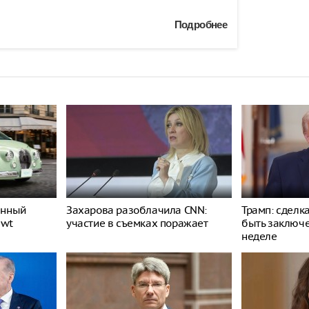
Подробнее
енный
Захарова разоблачила CNN:
Трамп: сделк
ewt
участие в съемках поражает
быть заключ
неделе