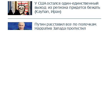
У США остался один-единственный
выход: из региона придется бежать
(Kayhan, Иран)
Путин расставил все по полочкам.
Нарратив Запада пропустил
мощный удар (Sohu, Китай)
"С этой нацией покончено". Как
Зеленский Россию к миру "принуждал"
Wildberries потерял уже почти 20%
своих складов – Forbes
Как очистить стеклянную посуду от
белого налета
Wildberries уведомила об
эвакуации сотрудников