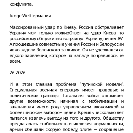
конфликта.
Junge WeltГермания
Массированный удар по Киеву: Россия обстреливает
Украину чем только можноОтвет на удар Киева по
российскому общежитию встряхнул Украину, пишет JW.
А прошедшие совместные учения России и Белоруссии
явно задели Зеленского за живое. Он не удержался от
едкого заявления, которое на Западе понравилось не
всем.
26.2026
И в этом главная проблема "путинской модели".
Специальная военная операция имеет правовые и
политические границы. Тотальная война открывает
другие возможности, начиная с мобилизации и
заканчивая иного рода управлением экономикой и
более широким выбором целей. Кремль несколько лет
пытался извлечь выгоду из того и другого. Обществу
предлагалась стабильность и иллюзия нормальности,
армии обещали скорую победу, элите — сохранение