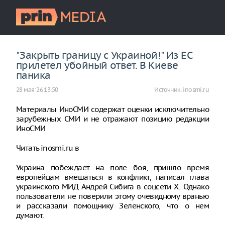
"Закрыть границу с Украиной!" Из ЕС
прилетел убойный ответ. В Киеве
паника
28 мая ‘26 13:50
Источник:
inosmi.ru
Материалы ИноСМИ содержат оценки исключительно
зарубежных СМИ и не отражают позицию редакции
ИноСМИ
Читать inosmi.ru в
Украина побеждает на поле боя, пришло время
европейцам вмешаться в конфликт, написал глава
украинского МИД Андрей Сибига в соцсети X. Однако
пользователи не поверили этому очевидному вранью
и рассказали помощнику Зеленского, что о нем
думают.