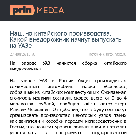
Наш, но китайского производства.
Какой внедорожник начнут выпускать
на УАЗе
29 мая ‘26 15:50
Источник:
bitb.infox.ru
На заводе УАЗ начнется сборка китайского
внедорожника.
На заводе УАЗ в России будет производиться
семиместный автомобиль марки «Соллерс»,
собранный из китайских комплектующих. Ожидаемая
стоимость новинки составит, скорее всего, от 3 до 4
миллионов рублей, сообщил aif.ru автоэксперт
Максим Черкашин. Он добавил, что в будущем могут
организовать производство некоторых узлов, таких
как двигатели и коробки передач, непосредственно в
России, что повысит уровень локализации и позволит
участвовать в программах государственной