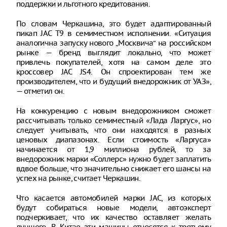
поддержки и льготного кредитования.
По словам Черкашина, это будет адаптированный
пикап JAC Т9 в семиместном исполнении. «Ситуация
аналогична запуску нового „Москвича“ на российском
рынке — бренд выглядит локально, что может
привлечь покупателей, хотя на самом деле это
кроссовер JAC JS4. Он спроектирован тем же
производителем, что и будущий внедорожник от УАЗ»,
— отметил он.
На конкуренцию с новым внедорожником сможет
рассчитывать только семиместный «Лада Ларгус», но
следует учитывать, что они находятся в разных
ценовых диапазонах. Если стоимость «Ларгуса»
начинается от 1,9 миллиона рублей, то за
внедорожник марки «Соллерс» нужно будет заплатить
вдвое больше, что значительно снижает его шансы на
успех на рынке, считает Черкашин.
Что касается автомобилей марки JAC, из которых
будут собираться новые модели, автоэксперт
подчеркивает, что их качество оставляет желать
лучшего. В Китае эти машины относятся к третьему