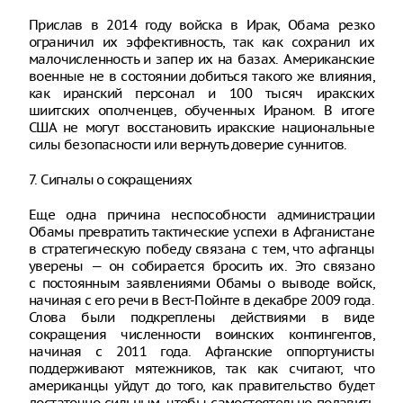
Прислав в 2014 году войска в Ирак, Обама резко
ограничил их эффективность, так как сохранил их
малочисленность и запер их на базах. Американские
военные не в состоянии добиться такого же влияния,
как иранский персонал и 100 тысяч иракских
шиитских ополченцев, обученных Ираном. В итоге
США не могут восстановить иракские национальные
силы безопасности или вернуть доверие суннитов.
7. Сигналы о сокращениях
Еще одна причина неспособности администрации
Обамы превратить тактические успехи в Афганистане
в стратегическую победу связана с тем, что афганцы
уверены — он собирается бросить их. Это связано
с постоянным заявлениями Обамы о выводе войск,
начиная с его речи в Вест-Пойнте в декабре 2009 года.
Слова были подкреплены действиями в виде
сокращения численности воинских контингентов,
начиная с 2011 года. Афганские оппортунисты
поддерживают мятежников, так как считают, что
американцы уйдут до того, как правительство будет
достаточно сильным, чтобы самостоятельно подавить