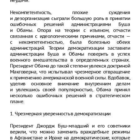
неудачи.
Некомпетентность, плохие суждения
и дезорганизация сыграли большую роль в принятии
ошибочных решений администрациями Буша
и Обамы. Опора на теории с изъяном, отчасти
связанная с идеологическими причинами, отчасти —
с некомпетентностью, была болезнью обеих
администраций. Теории демократизации заставили
администрации Буша и Обамы поверить в успех
военного вмешательства в определенных странах.
Президент Обама до такой степени увлекся доктриной
Макговерна, что испытывал чрезмерное отвращение
к применению американской военной силы. Вдобавок,
уделив основное внимание внутренним делам
и увлекшись своей популярностью, Обама принял
несколько ошибочных решений в стратегическом
плане.
1. Чрезмерная уверенность в демократизации
Президент Джордж Буш-младший и его советники
верили, что можно заменить враждебные режимы
в Афганистане и Ираке на демократические, которые