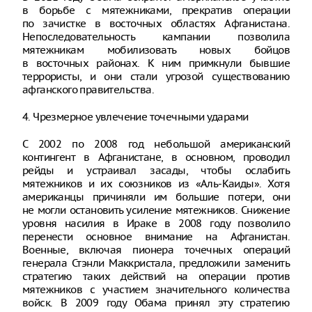
в борьбе с мятежниками, прекратив операции
по зачистке в восточных областях Афганистана.
Непоследовательность кампании позволила
мятежникам мобилизовать новых бойцов
в восточных районах. К ним примкнули бывшие
террористы, и они стали угрозой существованию
афганского правительства.
4. Чрезмерное увлечение точечными ударами
С 2002 по 2008 год небольшой американский
контингент в Афганистане, в основном, проводил
рейды и устраивал засады, чтобы ослабить
мятежников и их союзников из «Аль-Каиды». Хотя
американцы причиняли им большие потери, они
не могли остановить усиление мятежников. Снижение
уровня насилия в Ираке в 2008 году позволило
перенести основное внимание на Афганистан.
Военные, включая пионера точечных операций
генерала Стэнли Маккристала, предложили заменить
стратегию таких действий на операции против
мятежников с участием значительного количества
войск. В 2009 году Обама принял эту стратегию