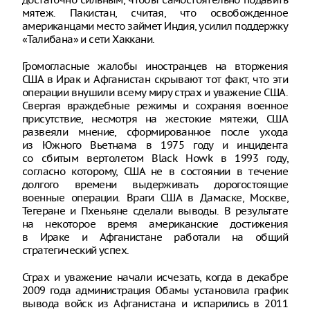
мятеж. Пакистан, считая, что освобожденное
американцами место займет Индия, усилил поддержку
«Талибана» и сети Хаккани.
Громогласные жалобы иностранцев на вторжения
США в Ирак и Афганистан скрывают тот факт, что эти
операции внушили всему миру страх и уважение США.
Свергая враждебные режимы и сохраняя военное
присутствие, несмотря на жестокие мятежи, США
развеяли мнение, сформированное после ухода
из Южного Вьетнама в 1975 году и инцидента
со сбитым вертолетом Black Howk в 1993 году,
согласно которому, США не в состоянии в течение
долгого времени выдерживать дорогостоящие
военные операции. Враги США в Дамаске, Москве,
Тегеране и Пхеньяне сделали выводы. В результате
на некоторое время американские достижения
в Ираке и Афганистане работали на общий
стратегический успех.
Страх и уважение начали исчезать, когда в декабре
2009 года администрация Обамы установила график
вывода войск из Афганистана и испарились в 2011