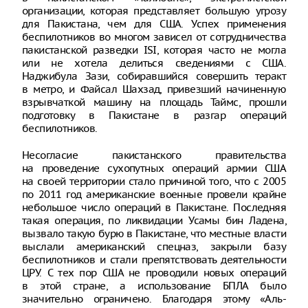
организации, которая представляет большую угрозу
для Пакистана, чем для США. Успех применения
беспилотников во многом зависел от сотрудничества
пакистанской разведки ISI, которая часто не могла
или не хотела делиться сведениями с США.
Наджибула Зази, собиравшийся совершить теракт
в метро, и Файсал Шахзад, привезший начиненную
взрывчаткой машину на площадь Таймс, прошли
подготовку в Пакистане в разгар операций
беспилотников.
Несогласие пакистанского правительства
на проведение сухопутных операций армии США
на своей территории стало причиной того, что с 2005
по 2011 год американские военные провели крайне
небольшое число операций в Пакистане. Последняя
такая операция, по ликвидации Усамы бин Ладена,
вызвало такую бурю в Пакистане, что местные власти
выслали американский спецназ, закрыли базу
беспилотников и стали препятствовать деятельности
ЦРУ. С тех пор США не проводили новых операций
в этой стране, а использование БПЛА было
значительно ограничено. Благодаря этому «Аль-