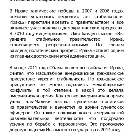
В Ираке тактические победы в 2007 и 2008 годах
помогли установить несколько лет стабильности.
Иракцы перестали воевать с правительством и все
активнее участвовали в демократических процессах.
В 2010 году вице-президент Джо Байден сказал: «Вы
увидите стабильное правительство Ирака,
становящееся репрезентативным». По словам
Байдена, политический прогресс Ирака «станет одним
из главных достижений этой администрации».
В конце 2011 года Обама вывел все войска из Ирака,
считая, что масштабное американское гражданское
присутствие укрепит стабильность. Но гражданское
присутствие не могло подавлять межобщинные
конфликты в той степени, в какой это делала
американская армия. Как только американская армия
ушла, аль-Малики выгнал суннитских политиков
из правительства и вычистил из армии суннитских
офицеров. Он также положил конец американской
разведывательной деятельности, что подорвало
усилия по борьбе с терроризмом. Это проложило
дорогу к подъему Исламского государства в 2014 году.