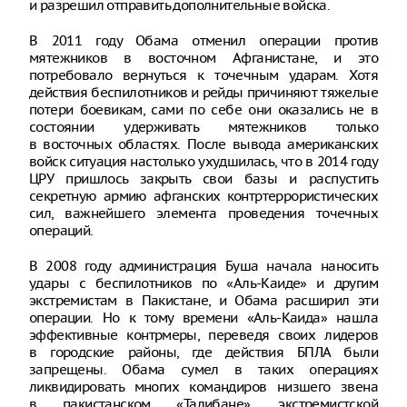
и разрешил отправить дополнительные войска.
В 2011 году Обама отменил операции против
мятежников в восточном Афганистане, и это
потребовало вернуться к точечным ударам. Хотя
действия беспилотников и рейды причиняют тяжелые
потери боевикам, сами по себе они оказались не в
состоянии удерживать мятежников только
в восточных областях. После вывода американских
войск ситуация настолько ухудшилась, что в 2014 году
ЦРУ пришлось закрыть свои базы и распустить
секретную армию афганских контртеррористических
сил, важнейшего элемента проведения точечных
операций.
В 2008 году администрация Буша начала наносить
удары с беспилотников по «Аль-Каиде» и другим
экстремистам в Пакистане, и Обама расширил эти
операции. Но к тому времени «Аль-Каида» нашла
эффективные контрмеры, переведя своих лидеров
в городские районы, где действия БПЛА были
запрещены. Обама сумел в таких операциях
ликвидировать многих командиров низшего звена
в пакистанском «Талибане», экстремистской