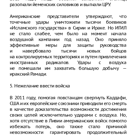
разогнали йеменских силовиков и выгнали ЦРУ.
Американские представители утверждают, что
точечные удары уничтожили тысячи боевиков
«Исламского государства» в Сирии и Ираке. Но ИГИЛ
не стало слабее, чем было на момент начала
воздушной кампании год назад. Оно приняло
эффективные меры для защиты руководства
и навербовало тысячи новых бойцов
на контролируемых территориях и путем привлечения
иностранных радикалов. Удары с воздуха
не помешали им захватить большую добычу —
иракский Рамади.
5. Нежелание ввести войска
В 2011 году, помогая повстанцам свергнуть Каддафи,
США и их европейские союзники приводили его смерть
в качестве доказательства возможности достижения
своих целей исключительно ударами с воздуха. Но,
хотя отсутствие в Ливии американских войск помогло
избежать потерь, оно также стало причиной
невозможности гарантировать продолжительный