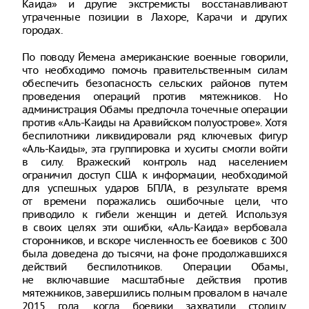
Каида» и другие экстремисты восстанавливают
утраченные позиции в Лахоре, Карачи и других
городах.
По поводу Йемена американские военные говорили,
что необходимо помочь правительственным силам
обеспечить безопасность сельских районов путем
проведения операций против мятежников. Но
администрация Обамы предпочла точечные операции
против «Аль-Каиды на Аравийском полуострове». Хотя
беспилотники ликвидировали ряд ключевых фигур
«Аль-Каиды», эта группировка и хуситы смогли войти
в силу. Вражеский контроль над населением
ограничил доступ США к информации, необходимой
для успешных ударов БПЛА, в результате время
от времени поражались ошибочные цели, что
приводило к гибели женщин и детей. Используя
в своих целях эти ошибки, «Аль-Каида» вербовала
сторонников, и вскоре численность ее боевиков с 300
была доведена до тысячи, на фоне продолжавшихся
действий беспилотников. Операции Обамы,
не включавшие масштабные действия против
мятежников, завершились полным провалом в начале
2015 года, когда боевики захватили столицу,