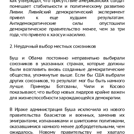
как утверждал, что присутствие американских солдат
помешает стабильности и политическому развитию
Ливии. Ливийский демократический эксперимент
привел к еще худшим результатам.
Антидемократические силы опустошили
демократическое правительство менее, чем за три
года, что привело к хаосу и насилию.
2. Неудачный выбор местных союзников
Буш и Обама постоянно неправильно выбирали
союзников в указанных странах, которые должны
были возглавить вновь созданные демократические
общества, упомянутые выше. Если бы США выбрали
других союзников, то результат мог бы быть намного
лучше. Примеры Ботсваны, Чили и Косово
показывают, что выбор новых лидеров крайне важен
для жизнеспособности зарождающейся демократии.
В Ираке администрация Буша исключила из нового
правительства баасистов и военных, заменив их
эмигрантами, изгнанниками и шиитскими политиками,
оказавшимися намного менее добродетельными, чем
ожидалось. Новому правительству не хватало