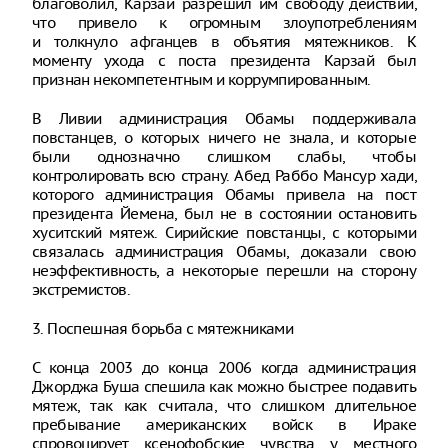
благоволил, Карзай разрешил им свободу действий,
что привело к огромным злоупотреблениям
и толкнуло афганцев в объятия мятежников. К
моменту ухода с поста президента Карзай был
признан некомпетентным и коррумпированным.
В Ливии администрация Обамы поддерживала
повстанцев, о которых ничего не знала, и которые
были однозначно слишком слабы, чтобы
контролировать всю страну. Абед Раббо Мансур хади,
которого администрация Обамы привела на пост
президента Йемена, был не в состоянии остановить
хуситский мятеж. Сирийские повстанцы, с которыми
связалась администрация Обамы, доказали свою
неэффективность, а некоторые перешли на сторону
экстремистов.
3. Поспешная борьба с мятежниками
С конца 2003 до конца 2006 когда администрация
Джорджа Буша спешила как можно быстрее подавить
мятеж, так как считала, что слишком длительное
пребывание американских войск в Ираке
спровоцирует ксенофобские чувства у местного