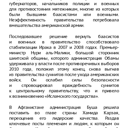
губернаторов, начальников полиции и военных
для противостояния мятежникам, многие из которых
были бывшими баасистами или военными.
Неэффективность правительства потребовала
вмешательства американской армии.
Последовавшее решение вернуть баасистов
и военных в правительство способствовало
стабилизации Ирака в 2007 и 2008 годах. Премьер-
министр Нури аль-Малики, большой сторонник
шиитской общины, которого администрация Обамы
удерживала у власти после противоречивых выборов
2010 года, положил этому конец, снова выгнав
из правительства суннитов после ухода американских
войск. Он ослабил силы безопасности
и спровоцировал враждебность суннитов
к центральному правительству, что и привело
к возникновению «Исламского государства».
В Афганистане администрация Буша решила
поставить во главе страны Хамида Карзая,
переоценив его лидерские качества. Раздав
ключевые посты племенам и людям, к которым он