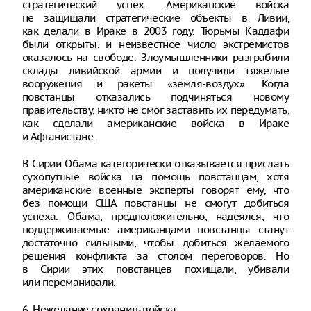
стратегический успех. Американские войска
не защищали стратегические объекты в Ливии,
как делали в Ираке в 2003 году. Тюрьмы Каддафи
были открыты, и неизвестное число экстремистов
оказалось на свободе. Злоумышленники разграбили
склады ливийской армии и получили тяжелые
вооружения и ракеты «земля-воздух». Когда
повстанцы отказались подчиняться новому
правительству, никто не смог заставить их передумать,
как сделали американские войска в Ираке
и Афганистане.
В Сирии Обама категорически отказывается прислать
сухопутные войска на помощь повстанцам, хотя
американские военные эксперты говорят ему, что
без помощи США повстанцы не смогут добиться
успеха. Обама, предположительно, надеялся, что
поддерживаемые американцами повстанцы станут
достаточно сильными, чтобы добиться желаемого
решения конфликта за столом переговоров. Но
в Сирии этих повстанцев похищали, убивали
или переманивали.
6. Нежелание сохранить войска