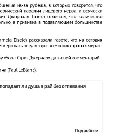
щения из-за рубежа, в которых говорится, что
рический паралич лицевого нерва, и всячески
рит Джорнал». Газета отмечает, что количество
ельно, а прививка в подавляющем большинстве
ela Eisele) рассказала газете, что на сегодня
тверждать регуляторы во многих странах мира».
у «Уолл-Стрит Джорнал» дать свой комментарий.
а (Paul LeBlanc).
 попадает ли душа в рай без отпевания
Подробнее