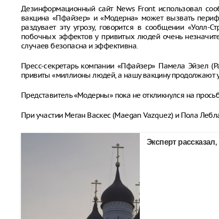
Дезинформационный сайт News Front использовал сооб
вакцина «Пфайзер» и «Модерна» может вызвать перифе
раздувает эту угрозу, говорится в сообщении «Уолл-Ст
побочных эффектов у привитых людей очень незначит
случаев безопасна и эффективна.
Пресс-секретарь компании «Пфайзер» Памела Эйзел (Pam
привиты «миллионы людей, а нашу вакцину продолжают у
Представитель «Модерны» пока не откликнулся на просьб
При участии Меган Васкес (Maegan Vazquez) и Пола Леблан
Эксперт рассказал,