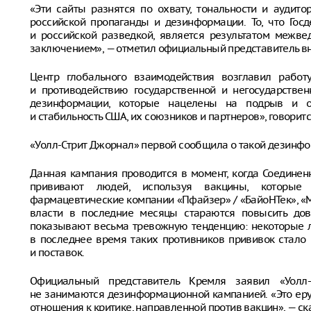
«Эти сайты разнятся по охвату, тональности и аудит
российской пропаганды и дезинформации. То, что Гос
и российской разведкой, является результатом межве
заключением», — отметил официальный представитель в
Центр глобального взаимодействия возглавил работ
и противодействию государственной и негосударстве
дезинформации, которые нацелены на подрыв и ок
и стабильность США, их союзников и партнеров», говоритс
«Уолл-Стрит Джорнал» первой сообщила о такой дезинф
Данная кампания проводится в момент, когда Соедине
прививают людей, используя вакцины, которые
фармацевтические компании «Пфайзер» / «БайоНТек», «
власти в последние месяцы стараются повысить дов
показывают весьма тревожную тенденцию: некоторые л
в последнее время таких противников прививок стало
и поставок.
Официальный представитель Кремля заявил «Уолл
не занимаются дезинформационной кампанией. «Это еру
отношения к критике, направленной против вакцин», — ск