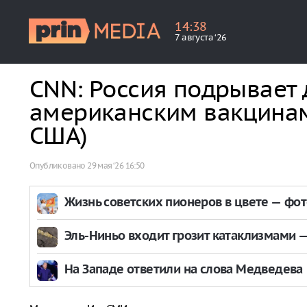
14
:
38
7 августа ‘26
CNN: Россия подрывает 
американским вакцинам 
США)
Опубликовано
29 мая ‘26 16:50
Жизнь советских пионеров в цвете — фо
Эль-Ниньо входит грозит катаклизмами — 
На Западе ответили на слова Медведева