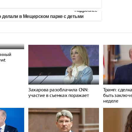
Подробнее
 делали в Мещерском парке с детьми
енный
ewt
Захарова разоблачила CNN:
Трамп: сделк
участие в съемках поражает
быть заключ
неделе