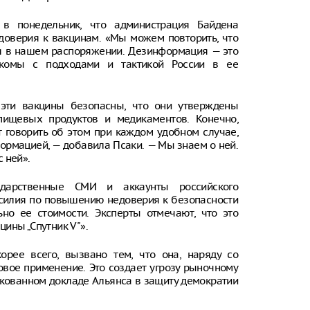
в понедельник, что администрация Байдена
доверия к вакцинам. «Мы можем повторить, что
я в нашем распоряжении. Дезинформация — это
акомы с подходами и тактикой России в ее
эти вакцины безопасны, что они утверждены
пищевых продуктов и медикаментов. Конечно,
 говорить об этом при каждом удобном случае,
ормацией, — добавила Псаки. — Мы знаем о ней.
 ней».
сударственные СМИ и аккаунты российского
усилия по повышению недоверия к безопасности
ьно ее стоимости. Эксперты отмечают, что это
ины „Спутник V"».
орее всего, вызвано тем, что она, наряду со
совое применение. Это создает угрозу рыночному
ликованном докладе Альянса в защиту демократии