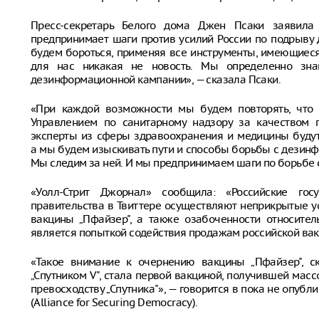
Пресс-секретарь Белого дома Джен Псаки заявила 
предпринимает шаги против усилий России по подрыву 
будем бороться, применяя все инструменты, имеющиес
для нас никакая не новость. Мы определенно зн
дезинформационной кампании», — сказала Псаки.
«При каждой возможности мы будем повторять, что 
Управлением по санитарному надзору за качеством 
эксперты из сферы здравоохранения и медицины будут
а мы будем изыскивать пути и способы борьбы с дезинф
Мы следим за ней. И мы предпринимаем шаги по борьбе с
«Уолл-Стрит Джорнал» сообщила: «Российские го
правительства в Твиттере осуществляют неприкрытые 
вакцины „Пфайзер", а также озабоченности относител
является попыткой содействия продажам российской вакц
«Такое внимание к очернению вакцины „Пфайзер", ск
„Спутником V", стала первой вакциной, получившей мас
превосходству „Спутника"», — говорится в пока не опуб
(Alliance for Securing Democracy).