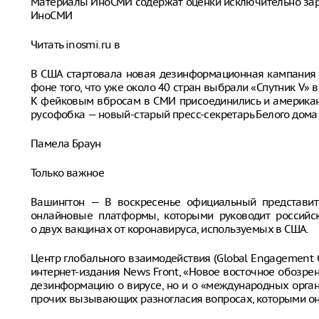
Материалы ИноСМИ содержат оценки исключительно за
ИноСМИ
Читать inosmi.ru в
В США стартовала новая дезинформационная кампания 
фоне того, что уже около 40 стран выбрали «Спутник V» в
К фейковым вбросам в СМИ присоединились и американ
русофобка — новый-старый пресс-секретарь Белого дома
Памела Браун
Только важное
Вашингтон — В воскресенье официальный представите
онлайновые платформы, которыми руководит российс
о двух вакцинах от коронавируса, используемых в США.
Центр глобального взаимодействия (Global Engagement C
интернет-издания News Front, «Новое восточное обозрен
дезинформацию о вирусе, но и о «международных орган
прочих вызывающих разногласия вопросах, которыми они