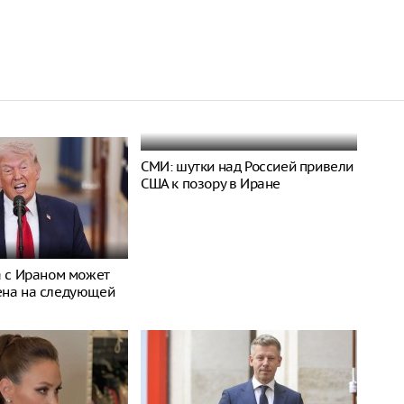
СМИ: шутки над Россией привели
США к позору в Иране
а с Ираном может
ена на следующей