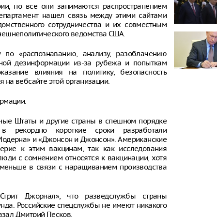
ории, но все они занимаются распространением
департамент нашел связь между этими сайтами
домственного сотрудничества и их совместным
нешнеполитического ведомства США.
у по «распознаванию, анализу, разоблачению
нной дезинформации из-за рубежа и попыткам
азание влияния на политику, безопасность
я на вебсайте этой организации.
ормации.
нные Штаты и другие страны в спешном порядке
 в рекордно короткие сроки разработали
Модерна» и «Джонсон и Джонсон». Американские
ерие к этим вакцинам, так как исследования
юди с сомнением относятся к вакцинации, хотя
 меньше в связи с наращиванием производства
-Стрит Джорнал», что разведслужбы страны
нда. Российские спецслужбы не имеют никакого
азал Дмитрий Песков.