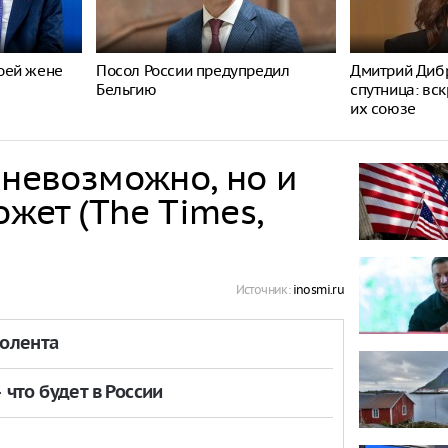
оей жене
Посол России предупредил
Дмитрий Дибр
Бельгию
спутница: вс
их союзе
 невозможно, но и
ожет (The Times,
Источник:
inosmi.ru
толента
что будет в России