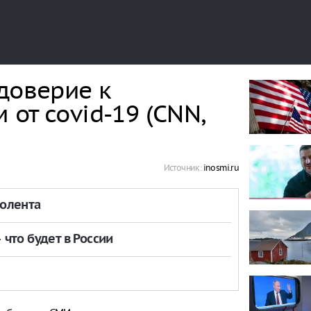
доверие к
от covid-19 (CNN,
Источник:
inosmi.ru
толента
что будет в России