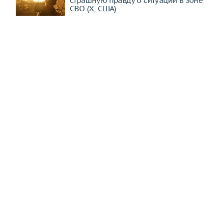
страшную правду о ситуации в зоне
СВО (X, США)
Иран сорвал планы ЦРУ и "Моссада".
Армейский спецназ вторгся в Ирак
(Haqqin.az, Азербайджан)
Дима Билан ответил фанатам после
критики
Кузнецов об эффективных методах
снижения кортизола
"Русофобское заклинание":
Захарова ошарашила японцев
жестким заявлением (Asahi
Shimbun, Япония)
Скоро станет совсем невыносимо.
Путин не дает продыху Западу