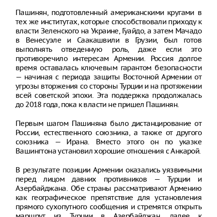
Пашинян, подготовленный американскими кругами в
тех же институтах, которые способствовали приходу к
власти Зеленского на Украине, Гуайдо, а затем Мачадо
в Венесуэле и Саакашвили в Грузии, был готов
выполнять отведенную роль, даже если это
противоречило интересам Армении. Россия долгое
время оставалась ключевым гарантом безопасности
— начиная с периода защиты Восточной Армении от
угрозы вторжения со стороны Турции и на протяжении
всей советской эпохи. Эта поддержка продолжалась
до 2018 года, пока к власти не пришел Пашинян.
Первым шагом Пашиняна было дистанцирование от
России, естественного союзника, а также от другого
союзника — Ирана. Вместо этого он по указке
Вашингтона установил хорошие отношения с Анкарой.
В результате позиции Армении оказались уязвимыми
перед лицом давних противников — Турции и
Азербайджана. Обе страны рассматривают Армению
как географическое препятствие для установления
прямого сухопутного сообщения и стремятся открыть
маршрут из Турции в Азербайджан, далее к