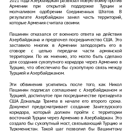
2021 года Азербайджан развязал новую войну против
Армении при открытой поддержке Турции и
молчаливом одобрении Соединенных Штатов. В
результате Азербайджан занял часть территорий,
которые Армения считала своими.
Пашинян отказался от военного ответа на действия
Азербайджана и предпочел посредничество США. Это
заставило многих в Армении заподозрить его в
сговоре с целью передачи части армянской
территории. По их мнению, это могло быть сделано
для создания сухопутного коридора через Армению в
Турцию, что обеспечило бы сухопутную связь между
Турцией и Азербайджаном.
Эти обвинения усилились после того, как Никол
Пашинян подписал соглашение с Азербайджаном и
Турцией, достигнутое при посредничестве президента
США Дональда Трампа в начале его второго срока.
Документ предусматривает создание Зангезурского
коридора, который должен пройти с территории
восточной Турции через Армению в Азербайджан. Это
создало бы сухопутный мост, связывающий Турцию и
Туркменистан. Такой шаг позволил бы Вашингтону