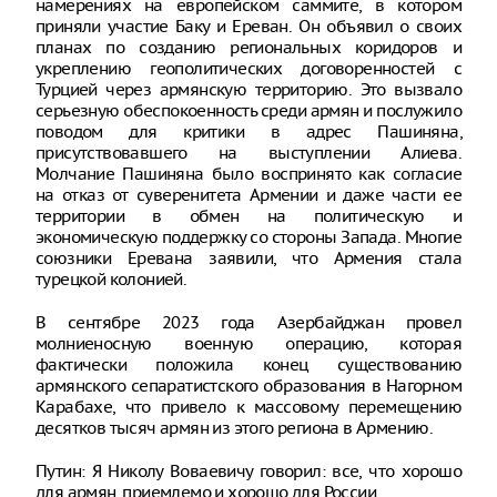
намерениях на европейском саммите, в котором
приняли участие Баку и Ереван. Он объявил о своих
планах по созданию региональных коридоров и
укреплению геополитических договоренностей с
Турцией через армянскую территорию. Это вызвало
серьезную обеспокоенность среди армян и послужило
поводом для критики в адрес Пашиняна,
присутствовавшего на выступлении Алиева.
Молчание Пашиняна было воспринято как согласие
на отказ от суверенитета Армении и даже части ее
территории в обмен на политическую и
экономическую поддержку со стороны Запада. Многие
союзники Еревана заявили, что Армения стала
турецкой колонией.
В сентябре 2023 года Азербайджан провел
молниеносную военную операцию, которая
фактически положила конец существованию
армянского сепаратистского образования в Нагорном
Карабахе, что привело к массовому перемещению
десятков тысяч армян из этого региона в Армению.
Путин: Я Николу Воваевичу говорил: все, что хорошо
для армян, приемлемо и хорошо для России