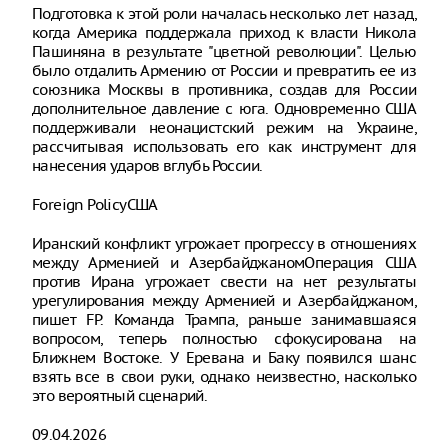
Подготовка к этой роли началась несколько лет назад,
когда Америка поддержала приход к власти Никола
Пашиняна в результате "цветной революции". Целью
было отдалить Армению от России и превратить ее из
союзника Москвы в противника, создав для России
дополнительное давление с юга. Одновременно США
поддерживали неонацистский режим на Украине,
рассчитывая использовать его как инструмент для
нанесения ударов вглубь России.
Foreign PolicyСША
Иранский конфликт угрожает прогрессу в отношениях
между Арменией и АзербайджаномОперация США
против Ирана угрожает свести на нет результаты
урегулирования между Арменией и Азербайджаном,
пишет FP. Команда Трампа, раньше занимавшаяся
вопросом, теперь полностью сфокусирована на
Ближнем Востоке. У Еревана и Баку появился шанс
взять все в свои руки, однако неизвестно, насколько
это вероятный сценарий.
09.04.2026