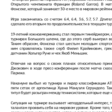
Открытого чемпионата Франции (Roland Garros). В ма
Фонсеке, который занимает 30-е место в мировом рейтин
Игра закончилась со счетом 6:4, 6:4, 3:6, 5:7, 5:7. Дли
сделало его вторым по продолжительности в текущем тур
19-летний южноамериканец стал первым тинейджером, 
турнирах Большого шлема, где до этого серб выиграл в
Таким образом, Фонсека стал шестым молодым спортсм
ним справлялись также серб Филип Крайинович, грек
датчанин Хольгер Руне и чех Якоб Меньшик.
Отвечая на вопрос о своих планах относительно приня
Джокович в ходе пресс-конференции после матча сказа
Парижа.
Накануне выбыл из турнира и лидер классификации АТ
пяти сетах от аргентинца Хуана Мануэля Серундоло. Т
титул будет разыгран между теннисистами, которые еще
Ситуация на турнире вызывает неподдельный интерес, 
талантам проявить себя на мировом уровне. Кроме того