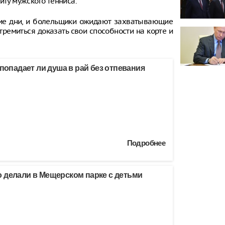
иту мужского тенниса.
ие дни, и болельщики ожидают захватывающие
тремиться доказать свои способности на корте и
 попадает ли душа в рай без отпевания
Подробнее
 делали в Мещерском парке с детьми