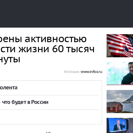
оены активностью
ести жизни 60 тысяч
нуты
Источник:
www.infox.ru
толента
что будет в России