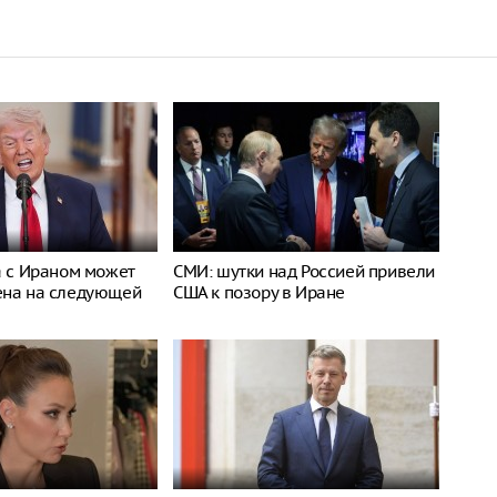
а с Ираном может
СМИ: шутки над Россией привели
ена на следующей
США к позору в Иране