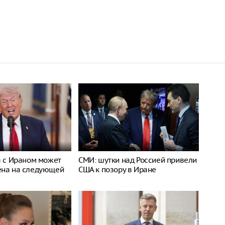
а с Ираном может
СМИ: шутки над Россией привели
ена на следующей
США к позору в Иране