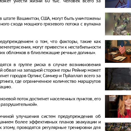
ожет унести жизни 60 тыс. человек всего за
 в штате Вашингтон, США, могут быть уничтожены
ного схода мощного грязевого потока с вулкана
редупреждением о том, что факторы, такие как
землетрясения, могут привести к нестабильности
ругих обломков в близлежащие речные долины».
дятся в группе риска в случае возникновения
ый обвал на западной стороне горы Рейнир может
гнет городов Ортинг, Самнер и Пуйаллап всего за
ртинга, где ограниченное количество маршрутов
уацию.
рязевой поток достигнет населенных пунктов, его
ь разрушительной».
причиной улучшения систем предупреждения об
зданием более эффективных планов эвакуации и
к этому, проводятся регулярные тренировки для