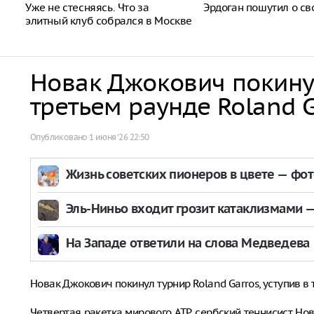
Уже не стесняясь. Что за
Эрдоган пошутил о св
элитный клуб собрался в Москве
Новак Джокович покину
третьем раунде Roland G
Опубликовано
1 июня ‘26 22:50
Жизнь советских пионеров в цвете — фо
Эль-Ниньо входит грозит катаклизмами — 
На Западе ответили на слова Медведева
Новак Джокович покинул турнир Roland Garros, уступив в 
Четвертая ракетка мирового ATP, сербский теннисист Нов