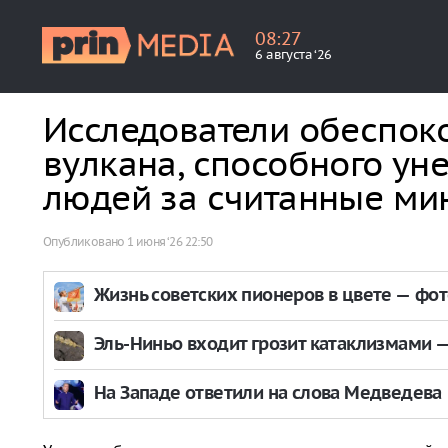
08
:
27
6 августа ‘26
Исследователи обеспок
вулкана, способного ун
людей за считанные ми
Опубликовано
1 июня ‘26 22:50
Жизнь советских пионеров в цвете — фо
Эль-Ниньо входит грозит катаклизмами — 
На Западе ответили на слова Медведева