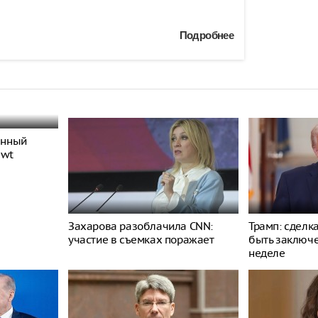
Подробнее
енный
ewt
Захарова разоблачила CNN:
Трамп: сделк
участие в съемках поражает
быть заключ
неделе