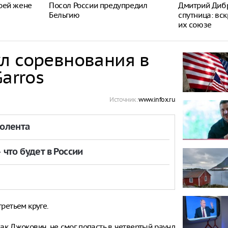
оей жене
Посол России предупредил
Дмитрий Дибр
Бельгию
спутница: вс
их союзе
л соревнования в
arros
Источник:
www.infox.ru
толента
что будет в России
третьем круге.
ак Джокович, не смог попасть в четвертый раунд