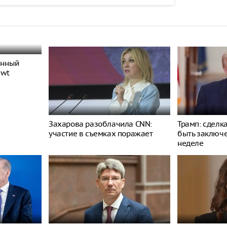
енный
ewt
Захарова разоблачила CNN:
Трамп: сделк
участие в съемках поражает
быть заключ
неделе