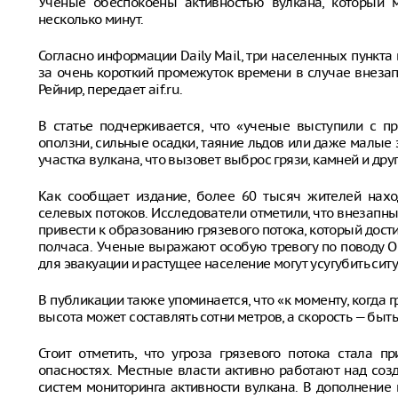
Ученые обеспокоены активностью вулкана, который м
несколько минут.
Согласно информации Daily Mail, три населенных пункта
за очень короткий промежуток времени в случае внезап
Рейнир, передает aif.ru.
В статье подчеркивается, что «ученые выступили с п
оползни, сильные осадки, таяние льдов или даже малые 
участка вулкана, что вызовет выброс грязи, камней и д
Как сообщает издание, более 60 тысяч жителей нахо
селевых потоков. Исследователи отметили, что внезапн
привести к образованию грязевого потока, который дости
полчаса. Ученые выражают особую тревогу по поводу О
для эвакуации и растущее население могут усугубить сит
В публикации также упоминается, что «к моменту, когда г
высота может составлять сотни метров, а скорость — быт
Стоит отметить, что угроза грязевого потока стала 
опасностях. Местные власти активно работают над со
систем мониторинга активности вулкана. В дополнение 