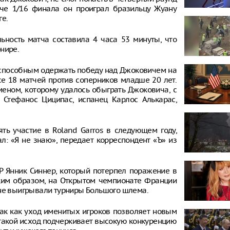
тче 1/16 финала он проиграл бразильцу Жуану
ге.
тельность матча составила 4 часа 53 минуты, что
нире.
способным одержать победу над Джоковичем на
се 18 матчей против соперников младше 20 лет.
еном, которому удалось обыграть Джоковича, с
 Стефанос Циципас, испанец Карлос Алькарас,
ть участие в Roland Garros в следующем году,
л: «Я не знаю», передает корреспондент «Ъ» из
Р Янник Синнер, который потерпел поражение в
аким образом, на Oткрытом чемпионате Франции
 не выигрывали турниры Большого шлема.
так как уход именитых игроков позволяет новым
, такой исход подчеркивает высокую конкуренцию