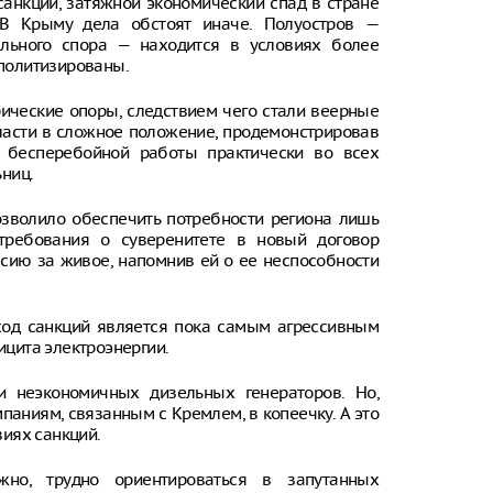
 санкций, затяжной экономический спад в стране
В Крыму дела обстоят иначе. Полуостров —
льного спора — находится в условиях более
 политизированы.
рические опоры, следствием чего стали веерные
власти в сложное положение, продемонстрировав
 бесперебойной работы практически во всех
ниц.
озволило обеспечить потребности региона лишь
 требования о суверенитете в новый договор
ссию за живое, напомнив ей о ее неспособности
ход санкций является пока самым агрессивным
цита электроэнергии.
 неэкономичных дизельных генераторов. Но,
паниям, связанным с Кремлем, в копеечку. А это
иях санкций.
но, трудно ориентироваться в запутанных