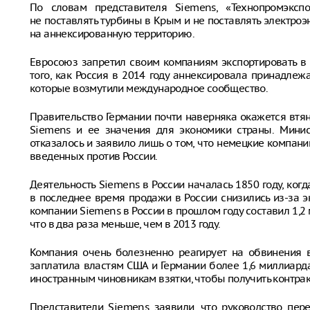
По словам представителя Siemens, «Технопромэксп
не поставлять турбины в Крым и не поставлять электро
на аннексированную территорию.
Евросоюз запретил своим компаниям экспортировать в
того, как Россия в 2014 году аннексировала принадлеж
которые возмутили международное сообщество.
Правительство Германии почти наверняка окажется втя
Siemens и ее значения для экономики страны. Минис
отказалось и заявило лишь о том, что немецкие компани
введенных против России.
Деятельность Siemens в России началась 1850 году, ког
в последнее время продажи в России снизились из-за 
компании Siemens в России в прошлом году составил 1,2 
что в два раза меньше, чем в 2013 году.
Компания очень болезненно реагирует на обвинения в
заплатила властям США и Германии более 1,6 миллиарда
иностранным чиновникам взятки, чтобы получить контрак
Представители Siemens заявили, что руководство пер