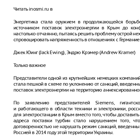
Читать inosmi.ru в
Энергетика стала оружием в продолжающейся борьбе
источником поставок электроэнергии в Крым до конф
настолько отчаянно, пытаясь решить проблему острой нехв
спровоцировать напряженность в отношениях с Германие
Джек Юинг (Jack Ewing), Эндрю Крэмер (Andrew Kramer)
Только важное
Представители одной из крупнейших немецких компаний
стала пешкой в схеме по уклонению от санкций, введенн
поставок электроэнергии на территорию аннексированно
По заявлению представителей Siemens, гигантс
и работающего в области техники и электроники, росс
для электростанции в Крым вместо того, чтобы доставить
адреса поставки турбин стало нарушением того, чт
договоренностью не нарушать режим санкций, введенн
Россией в 2014 году этой территории Украины.