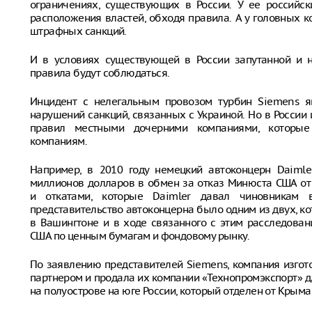
ограничениях, существующих в России. У ее российс
расположения властей, обходя правила. А у головных 
штрафных санкций.
И в условиях существующей в России запутанной и н
правила будут соблюдаться.
Инцидент с нелегальным провозом турбин Siemens я
нарушений санкций, связанных с Украиной. Но в Росси
правил местными дочерними компаниями, которые
компаниям.
Например, в 2010 году немецкий автоконцерн Daimle
миллионов долларов в обмен за отказ Минюста США от 
и откатами, которые Daimler давал чиновникам 
представительство автоконцерна было одним из двух, к
в Вашингтоне и в ходе связанного с этим расследован
США по ценным бумагам и фондовому рынку.
По заявлению представителей Siemens, компания изгот
партнером и продала их компании «Технопромэкспорт» дл
на полуострове на юге России, который отделен от Крым