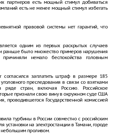
ких партнеров есть мощный стимул добиваться
компаний есть не менее мощный стимул избегать
евнятной правовой системы нет гарантий, что
вляется одним из первых раскрытых случаев
и и раньше было множество примеров нарушения
 причиняли немало беспокойства головным
r согласился заплатить штраф в размере 185
уголовного преследования в связи со взятками
в ряде стран, включая Россию. Российское
оторые признали свою вину в окружном суде США
ия, проводившегося Государственной комиссией
овила турбины в России совместно с российским
я установки на электростанции в Тамани, городе
а небольшим проливом.