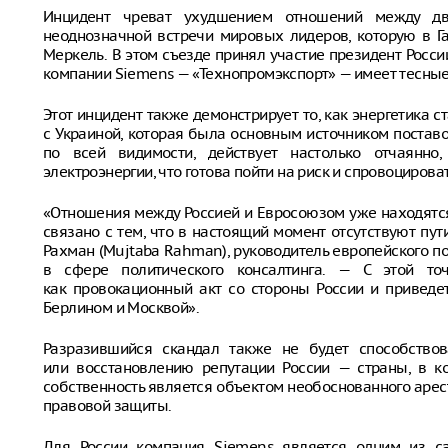
Инцидент чреват ухудшением отношений между дв
неоднозначной встречи мировых лидеров, которую в Г
Меркель. В этом съезде принял участие президент Росс
компании Siemens — «Технопромэкспорт» — имеет тесные
Этот инцидент также демонстрирует то, как энергетика
с Украиной, которая была основным источником поставо
по всей видимости, действует настолько отчаянно
электроэнергии, что готова пойти на риск и спровоциров
«Отношения между Россией и Евросоюзом уже находятся
связано с тем, что в настоящий момент отсутствуют пу
Рахман (Mujtaba Rahman), руководитель европейского п
в сфере политического консалтинга. — С этой точ
как провокационный акт со стороны России и привед
Берлином и Москвой».
Разразившийся скандал также не будет способствов
или восстановлению репутации России — страны, в ко
собственность является объектом необоснованного арест
правовой защиты.
Для России компания Siemens является одним из с