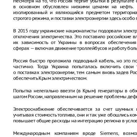
Несмотря на то, что Россия терпит убытки в результате
в основном обусловлен низкими ценами на нефть. 
изолированный и являющийся предметом территориа
строгого режима, и поставки электроэнергии здесь особо
В 2015 году украинские националисты подорвали элект
отключения электричества. Это поставило российские 
их зависимость от Украины в вопросах обеспечения
сферах — включая движение троллейбусов и работу боль
Россия быстро проложила подводный кабель, но это п
частично. Тогда Украина попыталась включить свои
о поставках электроэнергии, тем самым вновь задев Ро
обеспечить Крым электричеством.
Попытка нелегально ввезти (в Крым) генераторы в об
шагом России, направленным на решение проблемы дефи
Электроснабжение обеспечивается за счет шумных и
учитывая стоимость топлива, они и так уже обошлись ком
повышает общие расходы на интеграцию региона в услов
Международным компаниям вроде Siemens, возмож