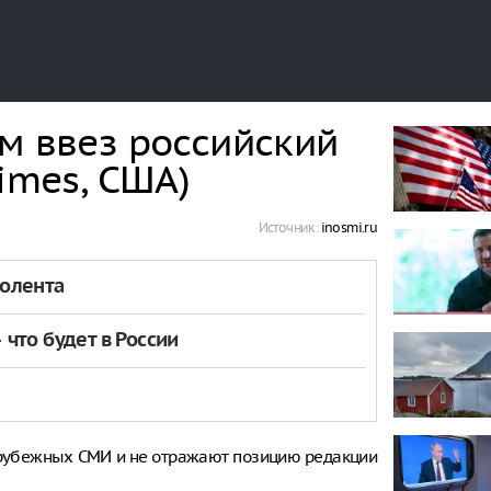
м ввез российский
imes, США)
Источник:
inosmi.ru
толента
что будет в России
рубежных СМИ и не отражают позицию редакции