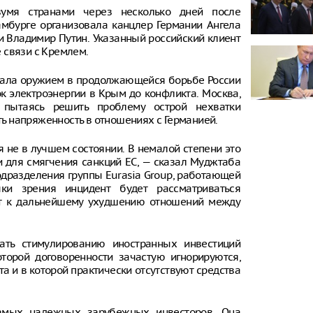
умя странами через несколько дней после
амбурге организовала канцлер Германии Ангела
ии Владимир Путин. Указанный российский клиент
 связи с Кремлем.
 стала оружием в продолжающейся борьбе России
к электроэнергии в Крым до конфликта. Москва,
, пытаясь решить проблему острой нехватки
ать напряженность в отношениях с Германией.
 не в лучшем состоянии. В немалой степени это
ти для смягчения санкций ЕС, — сказал Муджтаба
одразделения группы Eurasia Group, работающей
ки зрения инцидент будет рассматриваться
ет к дальнейшему ухудшению отношений между
ать стимулированию иностранных инвестиций
торой договоренности зачастую игнорируются,
а и в которой практически отсутствуют средства
амых надежных зарубежных инвесторов. Она