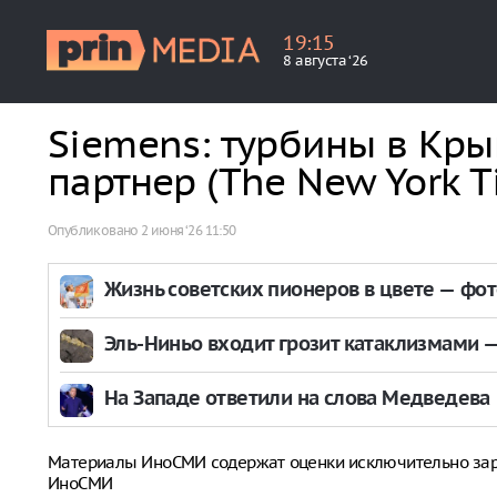
19
:
15
8 августа ‘26
Siemens: турбины в Кры
партнер (The New York T
Опубликовано
2 июня ‘26 11:50
Жизнь советских пионеров в цвете — фо
Эль-Ниньо входит грозит катаклизмами — 
На Западе ответили на слова Медведева
Материалы ИноСМИ содержат оценки исключительно за
ИноСМИ