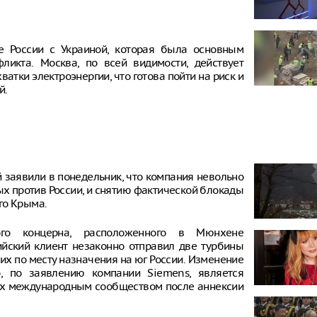
 России с Украиной, которая была основным
ликта. Москва, по всей видимости, действует
атки электроэнергии, что готова пойти на риск и
й.
 заявили в понедельник, что компания невольно
ых против России, и снятию фактической блокады
го Крыма.
кого концерна, расположенного в Мюнхене
ийский клиент незаконно отправил две турбины
 их по месту назначения на юг России. Изменение
о, по заявлению компании Siemens, является
ых международным сообществом после аннексии