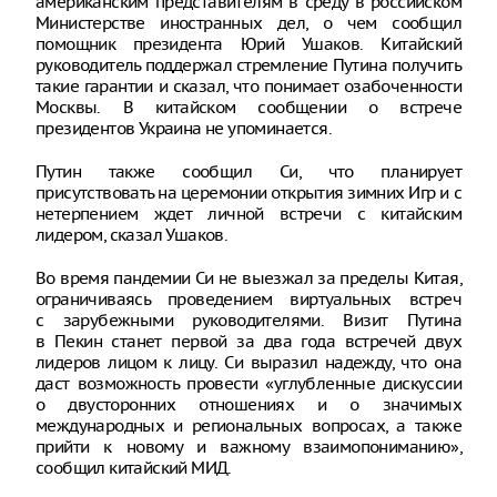
американским представителям в среду в российском
Министерстве иностранных дел, о чем сообщил
помощник президента Юрий Ушаков. Китайский
руководитель поддержал стремление Путина получить
такие гарантии и сказал, что понимает озабоченности
Москвы. В китайском сообщении о встрече
президентов Украина не упоминается.
Путин также сообщил Си, что планирует
присутствовать на церемонии открытия зимних Игр и с
нетерпением ждет личной встречи с китайским
лидером, сказал Ушаков.
Во время пандемии Си не выезжал за пределы Китая,
ограничиваясь проведением виртуальных встреч
с зарубежными руководителями. Визит Путина
в Пекин станет первой за два года встречей двух
лидеров лицом к лицу. Си выразил надежду, что она
даст возможность провести «углубленные дискуссии
о двусторонних отношениях и о значимых
международных и региональных вопросах, а также
прийти к новому и важному взаимопониманию»,
сообщил китайский МИД.