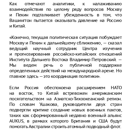
Как отмечают аналитики, к налаживанию
взаимодействия по целому ряду вопросов Москву
и Пекин подталкивает убежденность в том, что
Вашингтон пытается оказывать давление на Россию
и Китай.
«Конечно, текущая политическая ситуация побуждает
Москву и Пекин к дальнейшему сближению, — сказал
ведущий научный сотрудник Центра изучения
и прогнозирования российско-китайских отношений
Института Дальнего Востока Владимир Петровский. —
Мы ведем речь о публичной поддержке
определенных действий на международной арене. Но
главное здесь — это координация политики».
Если Россия обеспокоена расширением НАТО
на восток, то Китай встревожен американским
посягательством на Азиатско-Тихоокеанский регион.
По словам Ушакова, руководители двух стран
подвергли критике создание новых военных пактов,
таких как сформированный недавно военный альянс
AUKUS, в рамках которого Британия и США будут
помогать Австралии строить атомный подводный флот.