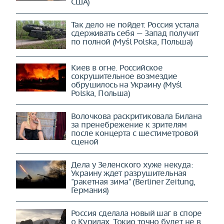
сценарий" для Украины начал
сбываться (The Washington Post,
США)
Так дело не пойдет. Россия устала
сдерживать себя — Запад получит
по полной (Myśl Polska, Польша)
Киев в огне. Российское
сокрушительное возмездие
обрушилось на Украину (Myśl
Polska, Польша)
Волочкова раскритиковала Билана
за пренебрежение к зрителям
после концерта с шестиметровой
сценой
Дела у Зеленского хуже некуда:
Украину ждет разрушительная
"ракетная зима" (Berliner Zeitung,
Германия)