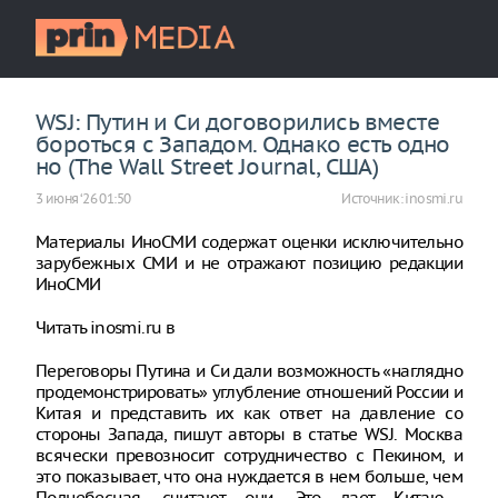
WSJ: Путин и Си договорились вместе
бороться с Западом. Однако есть одно
но (The Wall Street Journal, США)
3 июня ‘26 01:50
Источник:
inosmi.ru
Материалы ИноСМИ содержат оценки исключительно
зарубежных СМИ и не отражают позицию редакции
ИноСМИ
Читать inosmi.ru в
Переговоры Путина и Си дали возможность «наглядно
продемонстрировать» углубление отношений России и
Китая и представить их как ответ на давление со
стороны Запада, пишут авторы в статье WSJ. Москва
всячески превозносит сотрудничество с Пекином, и
это показывает, что она нуждается в нем больше, чем
Поднебесная, считают они. Это дает Китаю ​