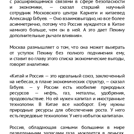
с расширяющимися связями в сфере безопасности
и экономики, — сказал старший научный
сотрудник Московского центра Карнеги и китаевед
Александр Габуев. — Оно взаимовыгодно, но все более
асимметрично, потому что Россия нуждается в Китае
намного больше, чем он в ней. А это дает Пекину
дополнительные рычаги влияния».
Москва размышляет о том, что она может выиграть
от уступок Пекину без полного подчинения ему,
и ставит во главу этого списка экономические выгоды,
говорят аналитики.
«Китай и Россия — это идеальный союз, заключенный
на небесах, в плане экономических структур, — сказал
Габуев. — у России есть изобилие природных
ресурсов — нефть, газ, металлы, удобрения,
продовольствие. Но ей нужен капитал и иностранные
технологии. В Китае все наоборот. Ему нужны
природные ресурсы для обеспечения роста. У него
есть передовые технологии. У него избыток капитала».
Россия, обладающая самыми большими в мире
разведанными запасами газа, нуждается в деньгах,