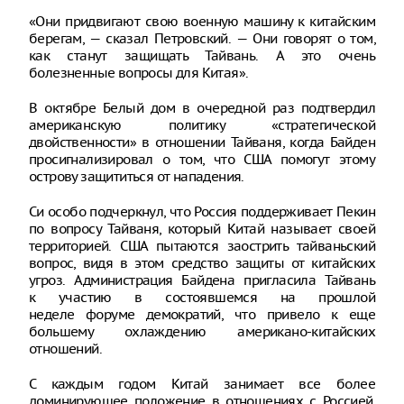
«Они придвигают свою военную машину к китайским
берегам, — сказал Петровский. — Они говорят о том,
как станут защищать Тайвань. А это очень
болезненные вопросы для Китая».
В октябре Белый дом в очередной раз подтвердил
американскую политику «стратегической
двойственности» в отношении Тайваня, когда Байден
просигнализировал о том, что США помогут этому
острову защититься от нападения.
Си особо подчеркнул, что Россия поддерживает Пекин
по вопросу Тайваня, который Китай называет своей
территорией. США пытаются заострить тайваньский
вопрос, видя в этом средство защиты от китайских
угроз. Администрация Байдена пригласила Тайвань
к участию в состоявшемся на прошлой
неделе форуме демократий, что привело к еще
большему охлаждению американо-китайских
отношений.
С каждым годом Китай занимает все более
доминирующее положение в отношениях с Россией,