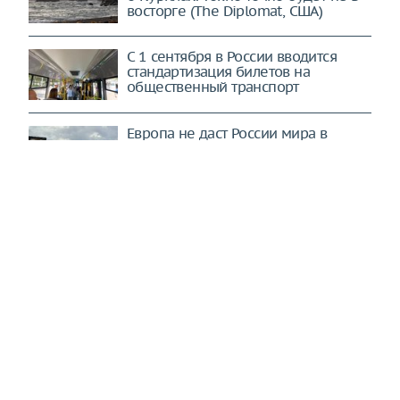
Россия сделала новый шаг в споре
о Курилах. Токио точно будет не в
восторге (The Diplomat, США)
С 1 сентября в России вводится
стандартизация билетов на
общественный транспорт
Европа не даст России мира в
ближайшее время – Мирошник
Россия дала понятный ответ: НАТО в
ужасе. Десять Су-30СМ2 взлетели в
небо (Sohu, Китай)
Прошло всего лишь триста лет. О
России наконец-то поняли главное (Al Jazeera,
Катар)
Месси о боли после поражения в