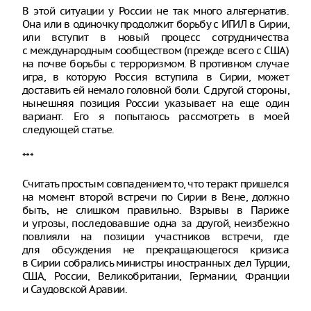
В этой ситуации у России не так много альтернатив.
Она или в одиночку продолжит борьбу с ИГИЛ в Сирии,
или вступит в новый процесс сотрудничества
с международным сообществом (прежде всего с США)
на почве борьбы с терроризмом. В противном случае
игра, в которую Россия вступила в Сирии, может
доставить ей немало головной боли. С другой стороны,
нынешняя позиция России указывает на еще один
вариант. Его я попытаюсь рассмотреть в моей
следующей статье.
***
Считать простым совпадением то, что теракт пришелся
на момент второй встречи по Сирии в Вене, должно
быть, не слишком правильно. Взрывы в Париже
и угрозы, последовавшие одна за другой, неизбежно
повлияли на позиции участников встречи, где
для обсуждения не прекращающегося кризиса
в Сирии собрались министры иностранных дел Турции,
США, России, Великобритании, Германии, Франции
и Саудовской Аравии.