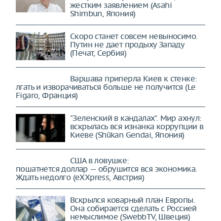
жестким заявлением (Asahi
Shimbun, Япония)
Скоро станет совсем невыносимо.
Путин не дает продыху Западу
(Печат, Сербия)
Варшава приперла Киев к стенке:
лгать и изворачиваться больше не получится (Le
Figaro, Франция)
"Зеленский в кандалах". Мир ахнул:
вскрылась вся изнанка коррупции в
Киеве (Shūkan Gendai, Япония)
США в ловушке:
пошатнется доллар — обрушится вся экономика.
Ждать недолго (eXXpress, Австрия)
Вскрылся коварный план Европы.
Она собирается сделать с Россией
немыслимое (SwebbTV, Швеция)