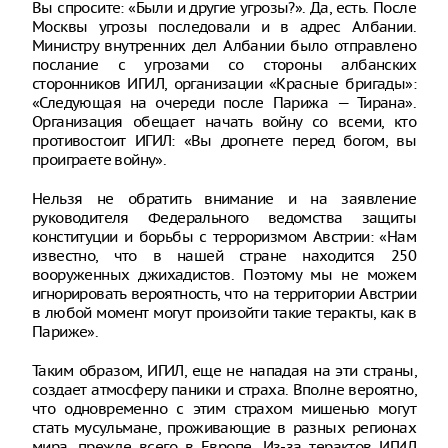
Вы спросите: «Были и другие угрозы?». Да, есть. После
Москвы угрозы последовали и в адрес Албании.
Министру внутренних дел Албании было отправлено
послание с угрозами со стороны албанских
сторонников ИГИЛ, организации «Красные бригады»:
«Следующая на очереди после Парижа — Тирана».
Организация обещает начать войну со всеми, кто
противостоит ИГИЛ: «Вы дрогнете перед богом, вы
проиграете войну».
Нельзя не обратить внимание и на заявление
руководителя Федерального ведомства защиты
конституции и борьбы с терроризмом Австрии: «Нам
известно, что в нашей стране находится 250
вооруженных джихадистов. Поэтому мы не можем
игнорировать вероятность, что на территории Австрии
в любой момент могут произойти такие теракты, как в
Париже».
Таким образом, ИГИЛ, еще не нападая на эти страны,
создает атмосферу паники и страха. Вполне вероятно,
что одновременно с этим страхом мишенью могут
стать мусульмане, проживающие в разных регионах
мира, прежде всего в Европе. Из-за терактов ИГИЛ