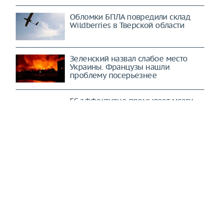
Обломки БПЛА повредили склад
Wildberries в Тверской области
Зеленский назвал слабое место
Украины. Французы нашли
проблему посерьезнее
ЕС эффективно промывает мозги
гражданам. На пропаганду идут миллиарды
(Berliner Zeitung, Германия)
США и Израиль ощутят "дыхание
дракона": все цели будут стерты в
порошок (Mashregh, Иран)
Ведется отчаянная борьба:
конфликт на Украине перешел в
новое качество (The New York
Times, США)