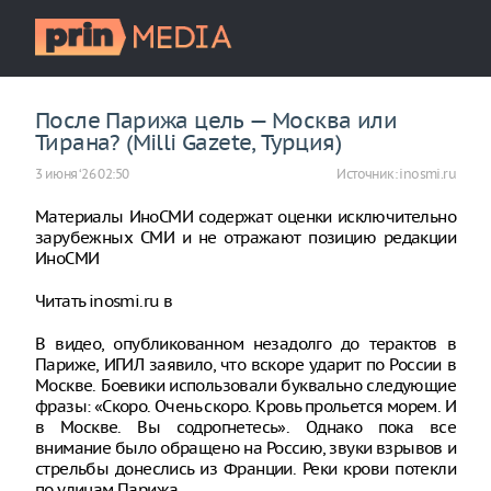
После Парижа цель — Москва или
Тирана? (Milli Gazete, Турция)
3 июня ‘26 02:50
Источник:
inosmi.ru
Материалы ИноСМИ содержат оценки исключительно
зарубежных СМИ и не отражают позицию редакции
ИноСМИ
Читать inosmi.ru в
В видео, опубликованном незадолго до терактов в
Париже, ИГИЛ заявило, что вскоре ударит по России в
Москве. Боевики использовали буквально следующие
фразы: «Скоро. Очень скоро. Кровь прольется морем. И
в Москве. Вы содрогнетесь». Однако пока все
внимание было обращено на Россию, звуки взрывов и
стрельбы донеслись из Франции. Реки крови потекли
по улицам Парижа.