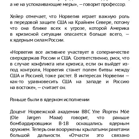
а не на успокаивающие меры», — говорит профессор.
Хейер отмечает, что Норвегия играет важную роль
в передовой защите США на Крайнем Севере, потому
что она ближе всех к угрозе, которой Америка
в кризисной ситуации опасается больше всего, —
к ядерным силам России.
«Норвегия все активнее участвует в соперничестве
сверхдержав России и США. Соответственно, риск, что
в случае конфликта или кризиса, если он выйдет из-
под контроля, Норвегия станет полем битвы между
США и Россией, тоже растет. В интересах Норвегии —
как-то уравновесить США на западе и Россию
на востоке», — считает он.
Раньше были в ядерном исполнении
Доцент Норвежской академии ВВС Уле Йорген Мóё
(Ole Jørgen Maaø) говорит, что раньше
бомбардировщики B-1B оснащались ядерным
оружием. Теперь они вооружены крылатыми ракетами
большой дальности. «Отчасти это связано