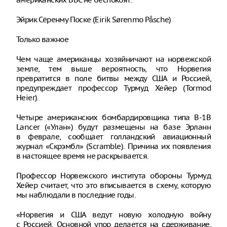
Эйрик Сёренму Поске (Eirik Sørenmo Påsche)
Только важное
Чем чаще американцы хозяйничают на норвежской
земле, тем выше вероятность, что Норвегия
превратится в поле битвы между США и Россией,
предупреждает профессор Турмуд Хейер (Tormod
Heier).
Четыре американских бомбардировщика типа B-1B
Lancer («Улан») будут размещены на базе Эрланн
в феврале, сообщает голландский авиационный
журнал «Скрэмбл» (Scramble). Причина их появления
в настоящее время не раскрывается.
Профессор Норвежского института обороны Турмуд
Хейер считает, что это вписывается в схему, которую
мы наблюдали в последние годы.
«Норвегия и США ведут новую холодную войну
с Россией. Основной упор делается на сдерживание,