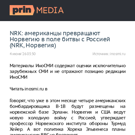
NRK: американцы превращают
Норвегию в поле битвы с Россией
(NRK, Норвегия)
4 июня ‘26 03:50
Источник:
inosmi.ru
Материалы ИноСМИ содержат оценки исключительно
зарубежных СМИ и не отражают позицию редакции
ИноСМИ
Читать inosmi.ru в
Говорят, что уже в этом месяце четыре американских
бомбардировщика B-1B будут размещены на
норвежской базе Эрланн. Норвегия и США ведут
новую холодную войну с Россией, утверждает
профессор Норвежского института обороны Турмуд
Хейер. А вот политика Хорека Эльвенеса планы
американских ВВС не беспокоят.