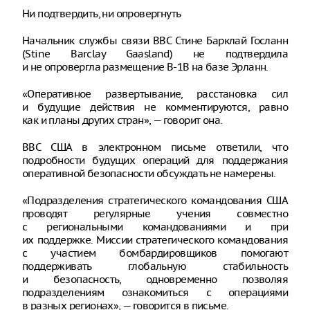
Ни подтвердить, ни опровергнуть
Начальник службы связи ВВС Стине Барклай Госланн
(Stine Barclay Gaasland) не подтвердила
и не опровергла размещение B-1B на базе Эрланн.
«Оперативное развертывание, расстановка сил
и будущие действия не комментируются, равно
как и планы других стран», — говорит она.
ВВС США в электронном письме ответили, что
подробности будущих операций для поддержания
оперативной безопасности обсуждать не намерены.
«Подразделения стратегического командования США
проводят регулярные учения совместно
с региональными командованиями и при
их поддержке. Миссии стратегического командования
с участием бомбардировщиков помогают
поддерживать глобальную стабильность
и безопасность, одновременно позволяя
подразделениям ознакомиться с операциями
в разных регионах», — говорится в письме.