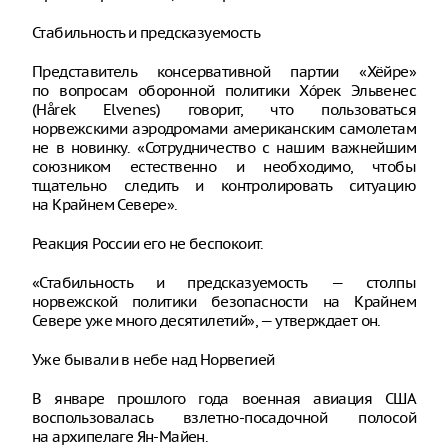
Стабильность и предсказуемость
Представитель консервативной партии «Хёйре»
по вопросам оборонной политики Хóрек Эльвенес
(Hårek Elvenes) говорит, что пользоваться
норвежскими аэродромами американским самолетам
не в новинку. «Сотрудничество с нашим важнейшим
союзником естественно и необходимо, чтобы
тщательно следить и контролировать ситуацию
на Крайнем Севере».
Реакция России его не беспокоит.
«Стабильность и предсказуемость — столпы
норвежской политики безопасности на Крайнем
Севере уже много десятилетий», — утверждает он.
Уже бывали в небе над Норвегией
В январе прошлого года военная авиация США
воспользовалась взлетно-посадочной полосой
на архипелаге Ян-Майен.