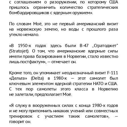
с соглашением о разоружении, по которому США
пришлось ограничить количество стратегических
бомбардировщиков с ядерным оружием».
По словам Моё, это не первый американский визит
на норвежскую землю, но воды с прошлого раза
утекло немало.
«В 1950-х годах здесь были B-47 „Стратоджет"
(Stratojet). О том, что американские ядерные силы
имели права базирования в Норвегии, стало известно
лишь постфактум», — отмечает он.
Кроме того, он упоминает неоднозначный визит F-111
«Дельта» (Delta) в 1980-х — этот самолет был
ключевым элементом ядерной стратегии НАТО и США.
С тех пор самолеты этого класса в Норвегию
не залетали, предполагает Моё.
«Я служу в вооруженных силах с конца 1980-х годов
и не могу припомнить никаких учений или совместных
тренировок с участием таких самолетов», —
говорит он.