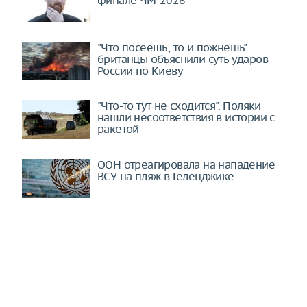
"Что посеешь, то и пожнешь":
британцы объяснили суть ударов
России по Киеву
"Что-то тут не сходится". Поляки
нашли несоответствия в истории с
ракетой
ООН отреагировала на нападение
ВСУ на пляж в Геленджике
Водитель, находившийся в
автомобиле с руководителем
«Уралдронзавода», погиб в
результате взрыва
Индия отказалась от приобретения
российских Су-57