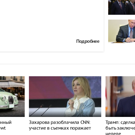
Подробнее
енный
Захарова разоблачила CNN:
Трамп: сделк
ewt
участие в съемках поражает
быть заключ
неделе