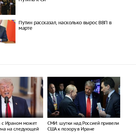
Путин рассказал, насколько вырос ВВП в
марте
а с Ираном может
СМИ: шутки над Россией привели
ена на следующей
США к позору в Иране