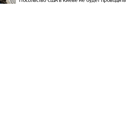
Посольство США в Киеве не будет проводить
эвакуацию
Зеленский: Украине мешают создавать
баллистическое оружие
Сосед России собрался вступить в ЕС
Песков объяснил призыв Путина не
зацикливаться на запретах
Массовая драка произошла на стройке ЖК в
Москве