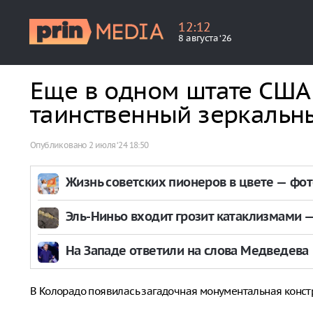
12
:
12
8 августа ‘26
Еще в одном штате США
таинственный зеркальн
Опубликовано
2 июля ‘24 18:50
Жизнь советских пионеров в цвете — фо
Эль-Ниньо входит грозит катаклизмами — 
На Западе ответили на слова Медведева
В Колорадо появилась загадочная монументальная конст