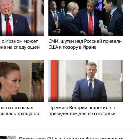
а с Ираном может
СМИ: шутки над Россией привели
ена на следующей
США к позору в Иране
ов и его новая
Премьер Венгрии встретится с
крылась правда об
президентом для его отставки