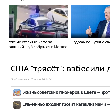
Уже не стесняясь. Что за
Эрдоган пошутил о св
элитный клуб собрался в Москве
США "трясёт": взбесили
Опубликовано
2 июля ‘24 17:50
Жизнь советских пионеров в цвете — фо
Эль-Ниньо входит грозит катаклизмами — 