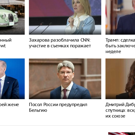
енный
Захарова разоблачила CNN:
Трамп: сделк
ewt
участие в съемках поражает
быть заключ
неделе
оей жене
Посол России предупредил
Дмитрий Дибр
Бельгию
спутница: вс
их союзе