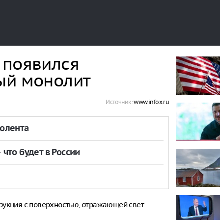
 появился
ый монолит
Источник:
www.infox.ru
толента
что будет в России
рукция с поверхностью, отражающей свет.