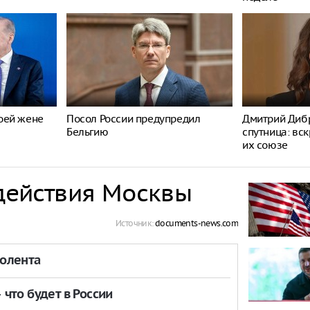
оей жене
Посол России предупредил
Дмитрий Дибр
Бельгию
спутница: вс
их союзе
 действия Москвы
Источник:
documents-news.com
толента
что будет в России