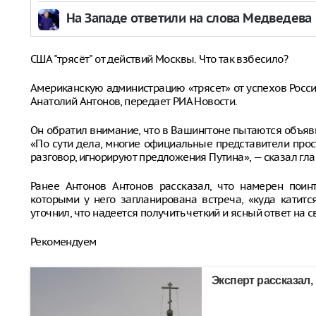
На Западе ответили на слова Медведева
США "трясёт" от действий Москвы. Что так взбесило?
Американскую администрацию «трясет» от успехов Росси
Анатолий Антонов, передает РИА Новости.
Он обратил внимание, что в Вашингтоне пытаются объяв
«По сути дела, многие официальные представители прос
разговор, игнорируют предложения Путина», — сказал гл
Ранее Антонов Антонов рассказал, что намерен поинт
которыми у него запланирована встреча, «куда катит
уточнил, что надеется получить четкий и ясный ответ на 
Рекомендуем
Эксперт рассказал,