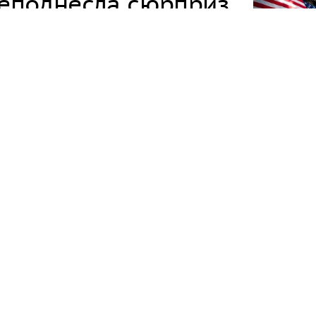
реподнесла сюрприз
Источник:
documents-news.com
толента
что будет в России
ти по приобретению у Франции 12 истребителей
ащения из Парижа президента страны Александра
блики о нейтралитете в военном конфликте на
ое давление со стороны Брюсселя.